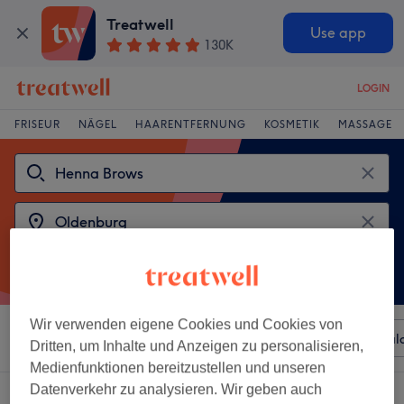
Treatwell
Use app
130K
LOGIN
FRISEUR
NÄGEL
HAARENTFERNUNG
KOSMETIK
MASSAGE
Wir verwenden eigene Cookies und Cookies von
Sortieren nach
Beliebiger Preis
Besonderheiten
Sal
Dritten, um Inhalte und Anzeigen zu personalisieren,
Medienfunktionen bereitzustellen und unseren
Datenverkehr zu analysieren. Wir geben auch
2 Salons die anbieten:
henna brows in der Nähe von Oldenburg