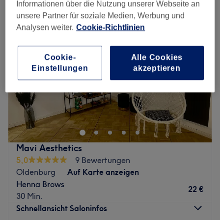
Informationen über die Nutzung unserer Webseite an
unsere Partner für soziale Medien, Werbung und
Analysen weiter.
Cookie-Richtlinien
Cookie-
Alle Cookies
Einstellungen
akzeptieren
Mavi Aesthetics
5,0
9 Bewertungen
Oldenburg
Auf Karte anzeigen
Henna Brows
22 €
30 Min.
Schnellansicht Saloninfos