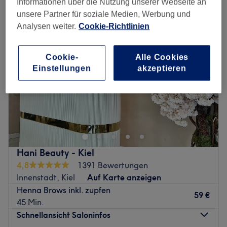
Informationen über die Nutzung unserer Webseite an
unsere Partner für soziale Medien, Werbung und
Analysen weiter.
Cookie-Richtlinien
Cookie-
Alle Cookies
Einstellungen
akzeptieren
Hani Beauty - Kiel
4,8
1391 Bewertungen
Innenstadt, Kiel
Auf Karte anzeigen
Henna Brows inkl. zupfen
59 €
45 Min.
Schnellansicht Saloninfos