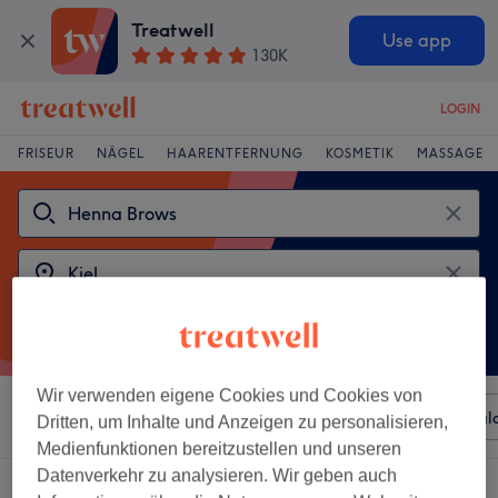
Treatwell
Use app
130K
LOGIN
FRISEUR
NÄGEL
HAARENTFERNUNG
KOSMETIK
MASSAGE
Wir verwenden eigene Cookies und Cookies von
Sortieren nach
Beliebiger Preis
Besonderheiten
Sal
Dritten, um Inhalte und Anzeigen zu personalisieren,
Medienfunktionen bereitzustellen und unseren
Datenverkehr zu analysieren. Wir geben auch
2 Salons die anbieten:
henna brows in Kiel