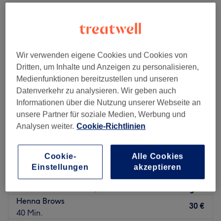
Montag
10:00
–
19:00
Dienstag
09:00
–
18:00
Mittwoch
09:00
–
18:00
Donnerstag
10:00
–
19:00
Wir verwenden eigene Cookies und Cookies von
Freitag
10:00
–
19:00
Dritten, um Inhalte und Anzeigen zu personalisieren,
Samstag
10:00
–
16:00
Medienfunktionen bereitzustellen und unseren
Sonntag
Geschlossen
Datenverkehr zu analysieren. Wir geben auch
Informationen über die Nutzung unserer Webseite an
In Berlin, Wilhelmstadt, findest du den Salon Hello
unsere Partner für soziale Medien, Werbung und
Beauty, der dir eine große Auswahl an fabelhaften
Analysen weiter.
Cookie-Richtlinien
Behandlungen, von Nagelpflege über Massagen bis hin
zu Wimpernverlängerungen, bietet. Hier bleibt garantiert
Cookie-
Alle Cookies
kein Wunsch offen.
92 Beauty Bar Nails
Einstellungen
akzeptieren
Nächste öffentliche Verkehrsmittel:
4,6
656 Bewertungen
Wilmersdorfer Straße, Berlin
Auf Karte anzeigen
Der Salon befindet sich nur wenige Meter von der
Henna Brows
Bushaltestelle Betckestraße Berlin entfernt.
30 €
40 Min.
Das Team: