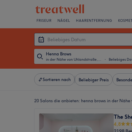
FRISEUR
NÄGEL
HAARENTFERNUNG
KOSMET
Henna Brows
in der Nähe von Uhlandstraße, Berlin
・
Beliebiges D
Sortieren nach
Beliebiger Preis
Besonde
20 Salons die anbieten:
henna brows in der Nähe 
The Sh
4,8
2198 Be