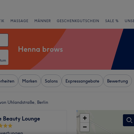
IK
MASSAGE
MÄNNER
GESCHENKGUTSCHEIN
SALE %
UNS
Henna brows
atum
rheiten
Marken
Salons
Expressangebote
Bewertung
von Uhlandstraße, Berlin
+
e Beauty Lounge
−
wertungen