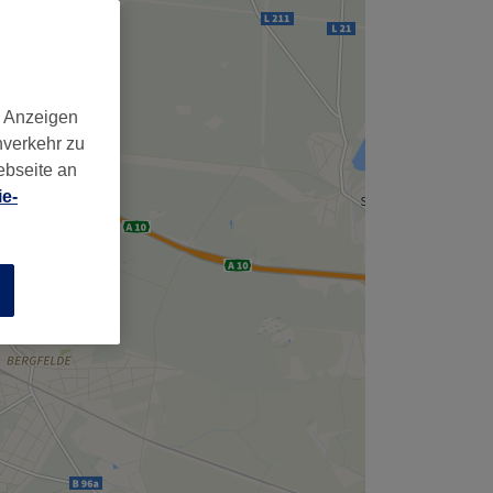
d Anzeigen
nverkehr zu
ebseite an
e-
n