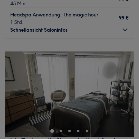
45 Min.
Headspa Anwendung: The magic hour
99 €
1 Std.
Schnellansicht Saloninfos
Montag
10:00
–
20:00
Dienstag
10:00
–
20:00
Mittwoch
10:00
–
20:00
Donnerstag
10:00
–
20:00
Freitag
10:00
–
20:00
Samstag
10:00
–
20:00
Sonntag
10:00
–
20:00
Mucks Retreat - Headspa & Makeup ist ihr Zufluchtsort
für Schönheit und Entspannung in Köln Riehl.
Von entspannenden Headspa Anwendungen, über
pflegende Gesichtsbehandlungen bis hin zu