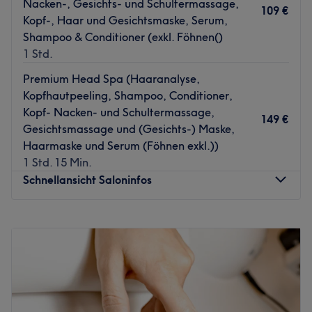
Nacken-, Gesichts- und Schultermassage,
Zusätzlich hat sie an einer Ausbildung für kosmetische
109 €
Kopf-, Haar und Gesichtsmaske, Serum,
Kopf und Gesichtsmassagen/ Headspa mit
Shampoo & Conditioner (exkl. Föhnen()
abschließender Zertifizierung teilgenommen. Danach
1 Std.
folgten diverse Weiterbildungen
Premium Head Spa (Haaranalyse,
Was uns an dem Salon gefällt
Kopfhautpeeling, Shampoo, Conditioner,
Atmosphäre: Beruhigend, einladend, professionell.
Kopf- Nacken- und Schultermassage,
Expertise: Massagen, Wellness-Behandlungen.
149 €
Gesichtsmassage und (Gesichts-) Maske,
Produkte und Produktmarken: Vegane Produkte,
Haarmaske und Serum (Föhnen exkl.))
natürliche Inhaltsstoffe, tierversuchsfrei, Naturkosmetik.
1 Std. 15 Min.
Extras: Nur Damen, kinderfreundlich, klimatisiert,
Schnellansicht Saloninfos
kostenlose Getränke.
Zurück zur Salonansicht
Montag
09:00
–
19:00
Dienstag
09:00
–
19:00
Mittwoch
09:00
–
19:00
Donnerstag
09:00
–
19:00
Freitag
09:00
–
19:00
Samstag
09:00
–
19:00