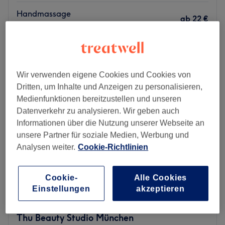
Handmassage
ab
22 €
15 Min. - 30 Min.
Schnellansicht Saloninfos
Montag
10:00
–
20:00
Wir verwenden eigene Cookies und Cookies von
Dienstag
10:00
–
20:00
Dritten, um Inhalte und Anzeigen zu personalisieren,
Mittwoch
10:00
–
20:00
Medienfunktionen bereitzustellen und unseren
Donnerstag
10:00
–
20:00
Datenverkehr zu analysieren. Wir geben auch
Freitag
10:00
–
20:00
Informationen über die Nutzung unserer Webseite an
Samstag
10:00
–
20:00
unsere Partner für soziale Medien, Werbung und
Sonntag
Geschlossen
Analysen weiter.
Cookie-Richtlinien
The Studio Kinnaree Thai Wellness Massage in Munich
offers you a place of relaxation to restore harmony of
Cookie-
Alle Cookies
body, mind and soul. Here you will find a large selection
Einstellungen
akzeptieren
of aromatic oil and full body massages that will relax you
all round.
Thu Beauty Studio München