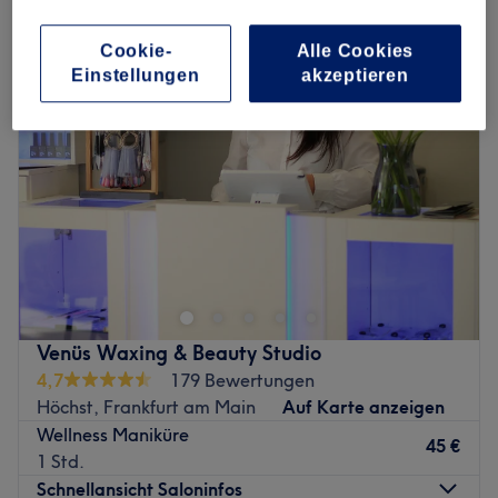
handmassage in Höchster Altstadt, Frankfurt am Main
Cookie-
Alle Cookies
Einstellungen
akzeptieren
Venüs Waxing & Beauty Studio
4,7
179 Bewertungen
Höchst, Frankfurt am Main
Auf Karte anzeigen
Wellness Maniküre
45 €
1 Std.
Schnellansicht Saloninfos