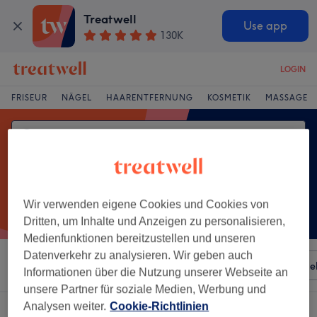
Treatwell
Use app
130K
LOGIN
FRISEUR
NÄGEL
HAARENTFERNUNG
KOSMETIK
MASSAGE
Wir verwenden eigene Cookies und Cookies von
Dritten, um Inhalte und Anzeigen zu personalisieren,
Medienfunktionen bereitzustellen und unseren
Datenverkehr zu analysieren. Wir geben auch
Sortieren nach
Besonderheiten
Salons
Expressange
Informationen über die Nutzung unserer Webseite an
unsere Partner für soziale Medien, Werbung und
Analysen weiter.
Cookie-Richtlinien
Ein Salon, der anbietet: