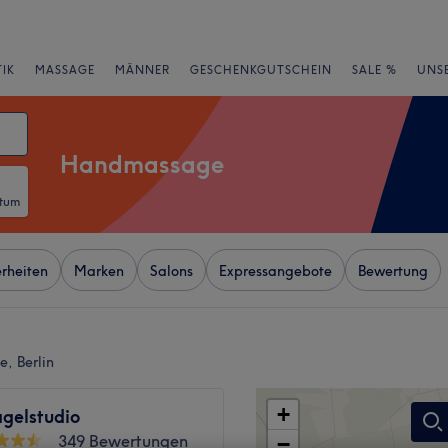
IK
MASSAGE
MÄNNER
GESCHENKGUTSCHEIN
SALE %
UNS
Handmassage
atum
rheiten
Marken
Salons
Expressangebote
Bewertung
, Berlin
+
gelstudio
349 Bewertungen
−