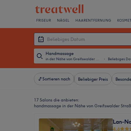
FRISEUR
NÄGEL
HAARENTFERNUNG
KOSMET
Handmassage
in der Nähe von Greifswalder Straße, Berlin
・
Beliebiges D
Sortieren nach
Beliebiger Preis
Besonde
17 Salons die anbieten:
handmassage in der Nähe von Greifswalder Straße
Lan-Na
4,6