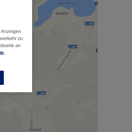
,
d Anzeigen
nverkehr zu
ebseite an
e-
n