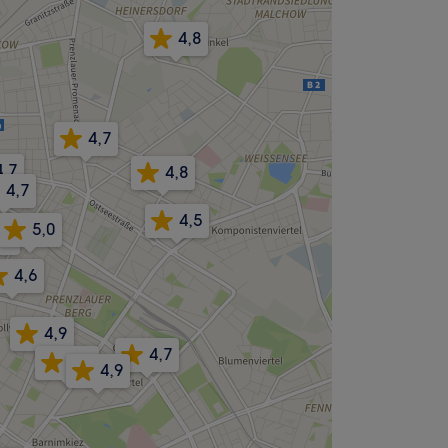
4,8
4,7
4,7
4,8
4,7
4,5
5,0
,8
4,6
4,9
4,7
4,8
4,9