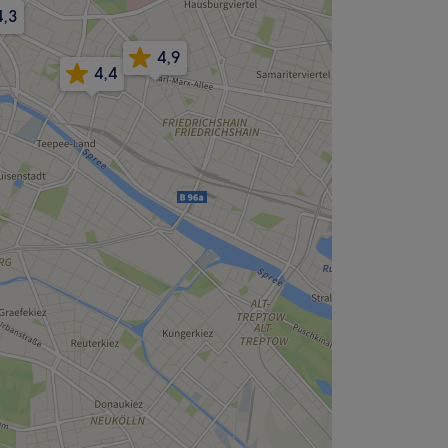
4,3
4,9
4,4