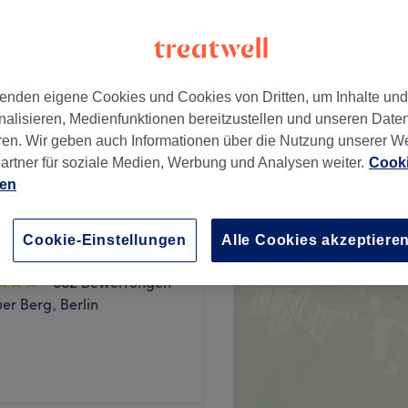
er Berg, Berlin
enden eigene Cookies und Cookies von Dritten, um Inhalte un
nalisieren, Medienfunktionen bereitzustellen und unseren Date
ab
10 €
ren. Wir geben auch Informationen über die Nutzung unserer W
artner für soziale Medien, Werbung und Analysen weiter.
Cooki
ien
Cookie-Einstellungen
Alle Cookies akzeptiere
ails and Lashes
552 Bewertungen
er Berg, Berlin
studio in der Danziger