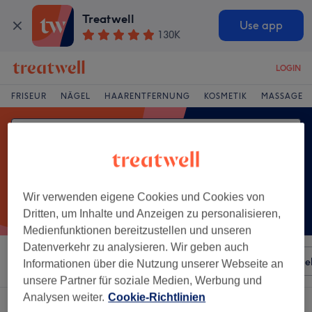
Treatwell
Use app
130K
LOGIN
FRISEUR
NÄGEL
HAARENTFERNUNG
KOSMETIK
MASSAGE
Wir verwenden eigene Cookies und Cookies von
Dritten, um Inhalte und Anzeigen zu personalisieren,
Medienfunktionen bereitzustellen und unseren
Datenverkehr zu analysieren. Wir geben auch
Sortieren nach
Besonderheiten
Salons
Expressange
Informationen über die Nutzung unserer Webseite an
unsere Partner für soziale Medien, Werbung und
Analysen weiter.
Cookie-Richtlinien
Ein Salon, der anbietet:
handmassage in Innenstadt, Braunschweig