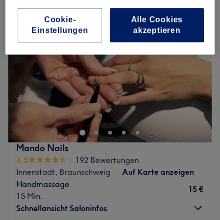
Cookie-
Alle Cookies
Einstellungen
akzeptieren
Mando Nails
4,5
192 Bewertungen
Innenstadt, Braunschweig
Auf Karte anzeigen
Handmassage
15 €
15 Min.
Schnellansicht Saloninfos