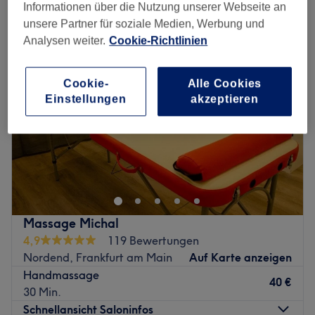
handmassage in der Nähe von Bornheim-Ostend, Frankfurt am Main
Informationen über die Nutzung unserer Webseite an
unsere Partner für soziale Medien, Werbung und
Analysen weiter.
Cookie-Richtlinien
Cookie-
Alle Cookies
Einstellungen
akzeptieren
Massage Michal
4,9
119 Bewertungen
Nordend, Frankfurt am Main
Auf Karte anzeigen
Handmassage
40 €
30 Min.
Schnellansicht Saloninfos