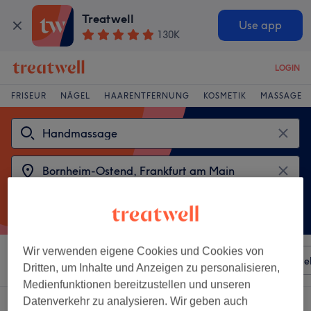
Treatwell
Use app
130K
LOGIN
FRISEUR
NÄGEL
HAARENTFERNUNG
KOSMETIK
MASSAGE
Wir verwenden eigene Cookies und Cookies von
Sortieren nach
Besonderheiten
Salons
Expressange
Dritten, um Inhalte und Anzeigen zu personalisieren,
Medienfunktionen bereitzustellen und unseren
Datenverkehr zu analysieren. Wir geben auch
2 Salons die anbieten: