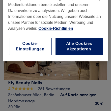
Medienfunktionen bereitzustellen und unseren
Montag
10:00
–
19:00
Datenverkehr zu analysieren. Wir geben auch
Dienstag
10:00
–
19:00
Informationen über die Nutzung unserer Webseite an
Mittwoch
10:00
–
19:00
unsere Partner für soziale Medien, Werbung und
Donnerstag
10:00
–
19:00
Analysen weiter.
Cookie-Richtlinien
Freitag
10:00
–
19:00
Samstag
11:00
–
18:00
Sonntag
Geschlossen
Cookie-
Alle Cookies
Einstellungen
akzeptieren
Du fühlst dich unausgeglichen und gestresst oder
möchtest deinem Körper und Geist einfach mal wieder
eine entspannende Auszeit gönnen? So oder so bist du
bei Vela Dhi Wellness an der richtigen Adresse. Hier
findest du einen Ort der Entspannung, an dem dein
Ely Beauty Nails
Wohlbefinden im Mittelpunkt steht. In einer ruhigen
4,7
251 Bewertungen
Umgebung kannst du hier ein breites Spektrum an
Schönhauser Allee, Berlin
Auf Karte anzeigen
Massagen, genießen und den Stress des Alltags hinter dir
Handmassage
lassen, um neue Kraft zu tanken.
30 €
30 Min.