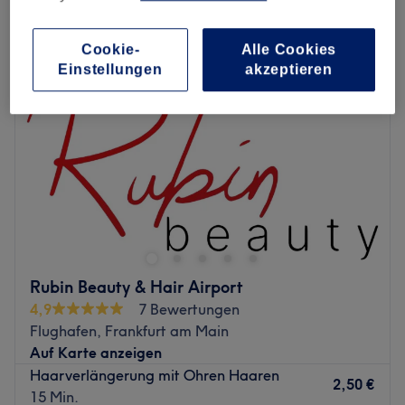
haarverlängerung in The Squaire, Frankfurt am Main
Cookie-
Alle Cookies
Einstellungen
akzeptieren
Rubin Beauty & Hair Airport
4,9
7 Bewertungen
Flughafen, Frankfurt am Main
Auf Karte anzeigen
Haarverlängerung mit Ohren Haaren
2,50 €
15 Min.