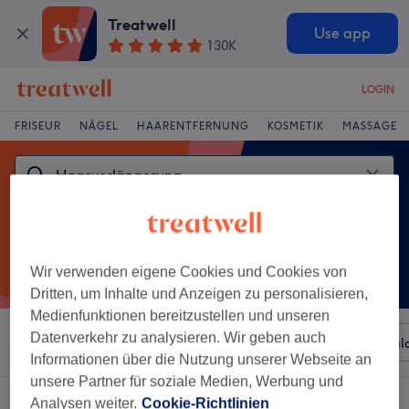
Treatwell
Use app
130K
LOGIN
FRISEUR
NÄGEL
HAARENTFERNUNG
KOSMETIK
MASSAGE
Wir verwenden eigene Cookies und Cookies von
Dritten, um Inhalte und Anzeigen zu personalisieren,
Medienfunktionen bereitzustellen und unseren
Datenverkehr zu analysieren. Wir geben auch
Sortieren nach
Beliebiger Preis
Besonderheiten
Sal
Informationen über die Nutzung unserer Webseite an
unsere Partner für soziale Medien, Werbung und
Ein Salon, der anbietet:
Analysen weiter.
Cookie-Richtlinien