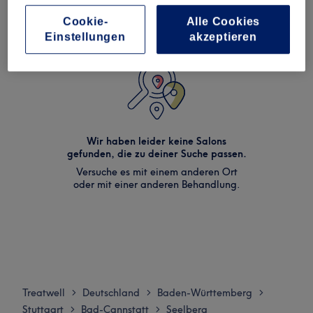
Cookie-
Alle Cookies
Einstellungen
akzeptieren
Wir haben leider keine Salons
gefunden, die zu deiner Suche passen.
Versuche es mit einem anderen Ort
oder mit einer anderen Behandlung.
Treatwell
Deutschland
Baden-Württemberg
>
>
>
Stuttgart
Bad-Cannstatt
Seelberg
>
>