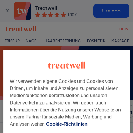
Treatwell
Use app
130K
LOGIN
FRISEUR
NÄGEL
HAARENTFERNUNG
KOSMETIK
MASSAGE
Wir verwenden eigene Cookies und Cookies von
Dritten, um Inhalte und Anzeigen zu personalisieren,
Medienfunktionen bereitzustellen und unseren
Datenverkehr zu analysieren. Wir geben auch
Informationen über die Nutzung unserer Webseite an
Sortieren nach
Salons
Expressangebote
Bewertung
unsere Partner für soziale Medien, Werbung und
Analysen weiter.
Cookie-Richtlinien