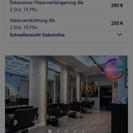
Extensions/Haarverlängerung Ab
280 €
Zurück zur Salonansicht
2 Std. 15 Min.
Haarverdichtung Ab
250 €
2 Std. 15 Min.
Schnellansicht Saloninfos
Montag
Geschlossen
Dienstag
10:00
–
20:00
Mittwoch
10:00
–
20:00
Donnerstag
10:00
–
20:00
Freitag
10:00
–
20:00
Samstag
10:00
–
20:00
Sonntag
Geschlossen
Du suchst nach einem guten Friseursalon, der mit seiner
professionellen Arbeit überzeugen kann? Dann bist du
bei Rodrigo Rodrigues Hair & Fashion Coiffeur in
München, Glockenbachviertel genau richtig. Lust auf