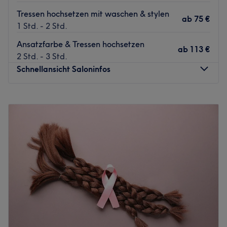
Tressen hochsetzen mit waschen & stylen
ab
75 €
1 Std. - 2 Std.
Ansatzfarbe & Tressen hochsetzen
ab
113 €
2 Std. - 3 Std.
Schnellansicht Saloninfos
Montag
08:00
–
21:00
Dienstag
08:00
–
21:00
Mittwoch
08:00
–
21:00
Donnerstag
08:00
–
21:00
Freitag
08:00
–
14:00
Samstag
Geschlossen
Sonntag
Geschlossen
Egal ob langes oder kurzes, glattes oder lockiges Haar -
bei HaarStudio an der Carbäk in Thulendorf bekommst
du die Frisur, die zu dir passt. Lass dich ausführlich