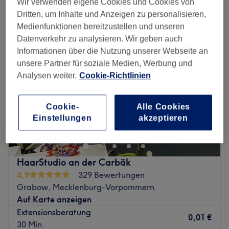
Wir verwenden eigene Cookies und Cookies von
haarverlängerung in Mecklenburg-Vorpommern
Dritten, um Inhalte und Anzeigen zu personalisieren,
Medienfunktionen bereitzustellen und unseren
Datenverkehr zu analysieren. Wir geben auch
Informationen über die Nutzung unserer Webseite an
unsere Partner für soziale Medien, Werbung und
Analysen weiter.
Cookie-Richtlinien
Cookie-
Alle Cookies
Einstellungen
akzeptieren
HaarStudio an der Carbäk
4,9
329 Bewertungen
Grabow, Mecklenburg-Vorpommern
Auf Karte anzeigen
Extensionsberatung
0,01 €
30 Min.