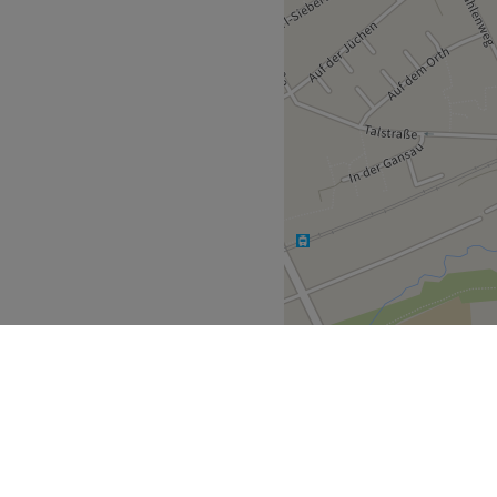
 umfassende Beratung und
uch nicht hektisch, sondern
tagsstress.
Zurück zur Salonansicht