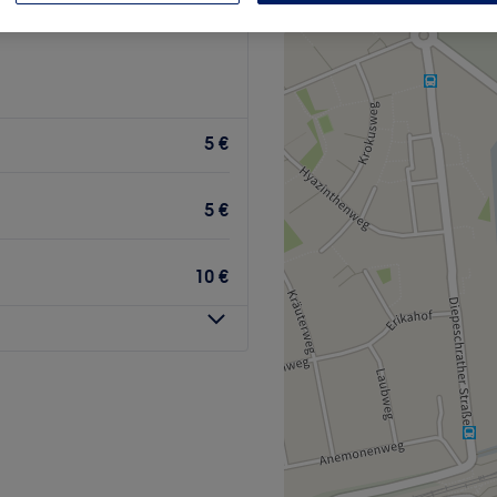
k, Köln
5 €
5 €
10 €