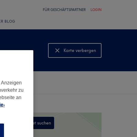
FÜR GESCHÄFTSPARTNER
LOGIN
ER BLOG
Karte verbergen
Karte anzeigen
d Anzeigen
nverkehr zu
ebseite an
e-
In diesem Gebiet suchen
n
,