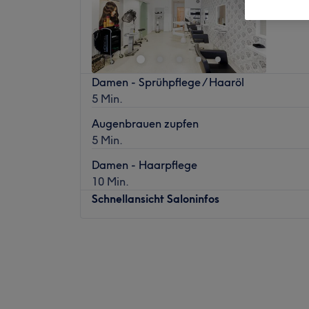
Dellbrüc
Damen - Sprühpflege / Haaröl
5 Min.
Augenbrauen zupfen
5 Min.
Damen - Haarpflege
10 Min.
Schnellansicht Saloninfos
Montag
09:00
–
18:00
Dienstag
09:00
–
18:00
Mittwoch
09:00
–
18:00
Donnerstag
09:00
–
18:00
Freitag
09:00
–
20:00