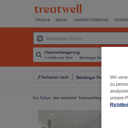
FRISEUR
NÄGEL
HAARENTFERNUNG
KOSMET
Haarverlängerung
in Dellbrück, Köln
・
Beliebiges Datum
Sortieren nach
Wir verw
Beliebiger Preis
Salons
zu perso
analysie
Ein Salon, der anbietet:
haarverlängerung in Dellb
unsere P
Richtlin
Dellbr
4,8
1387 Be