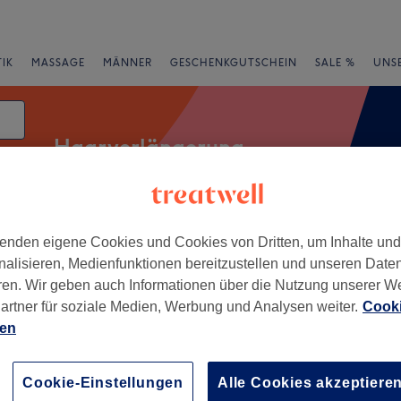
IK
MASSAGE
MÄNNER
GESCHENKGUTSCHEIN
SALE %
UNS
Haarverlängerung
enden eigene Cookies und Cookies von Dritten, um Inhalte un
Expressangebote
Bewertung
nalisieren, Medienfunktionen bereitzustellen und unseren Date
ren. Wir geben auch Informationen über die Nutzung unserer W
rück, Köln
artner für soziale Medien, Werbung und Analysen weiter.
Cooki
ien
+
ücker Haarstudio
−
Cookie-Einstellungen
Alle Cookies akzeptiere
wertungen