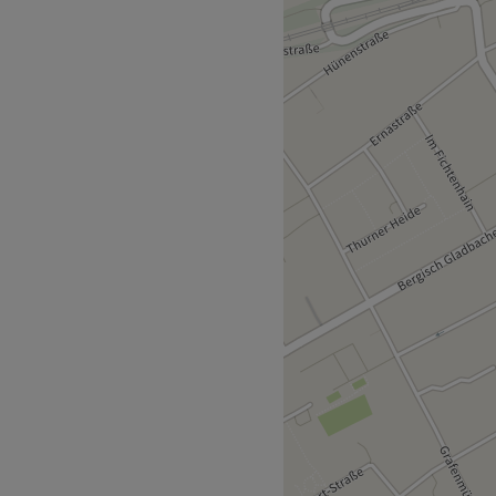
rtrauens schwer und
udio im gleichnamigen
 Nehme dir die Zeit für dich
 bequem und einfach deinen
 und überzeuge dich von
 wahre Haarprofis und
en - egal ob bei Ladies,
 Schnitt, dezente
derung - die Friseure des
g für Tag mit großer
gesetzten Frisuren aus. Egal
ppt - mach auch du nun
entspannt im Friseurstuhl
nde der Top-Friseure. Neben