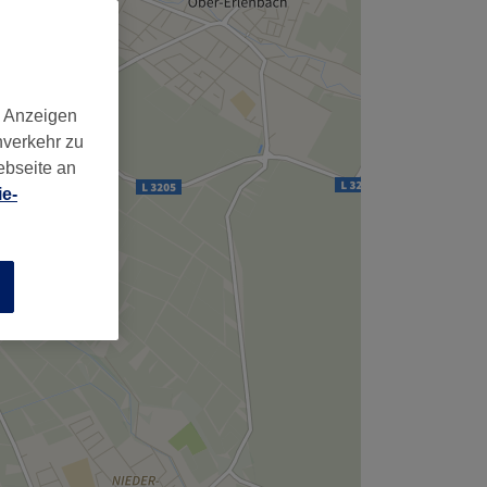
d Anzeigen
nverkehr zu
ebseite an
e-
n