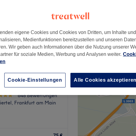
enden eigene Cookies und Cookies von Dritten, um Inhalte un
25 €
nalisieren, Medienfunktionen bereitzustellen und unseren Date
ren. Wir geben auch Informationen über die Nutzung unserer W
artner für soziale Medien, Werbung und Analysen weiter.
Cooki
ien
 Eugen & Alena
Cookie-Einstellungen
Alle Cookies akzeptiere
ent H&C 1. Etage
648 Bewertungen
ertel, Frankfurt am Main
n deiner Nähe? Dann ist der
lus wie für dich gemacht.
75 €