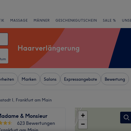
IK
MASSAGE
MÄNNER
GESCHENKGUTSCHEIN
SALE %
UNS
Haarverlängerung
atum
rheiten
Marken
Salons
Expressangebote
Bewertung
stadt I, Frankfurt am Main
+
Madame & Monsieur
623 Bewertungen
−
Frankfurt am Main