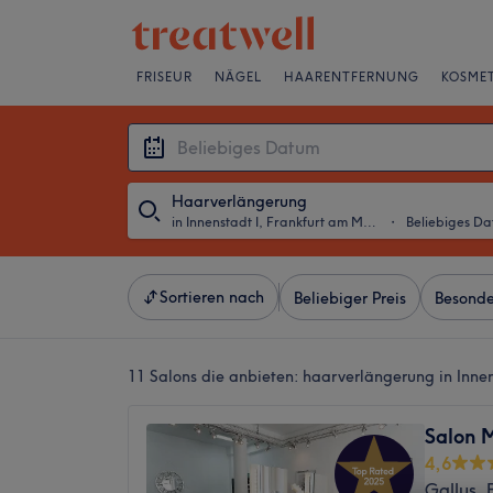
FRISEUR
NÄGEL
HAARENTFERNUNG
KOSMET
Haarverlängerung
in Innenstadt I, Frankfurt am Main
・
Beliebiges D
Sortieren nach
Beliebiger Preis
Besonde
11 Salons die anbieten:
haarverlängerung in Innen
Salon 
4,6
Gallus, 