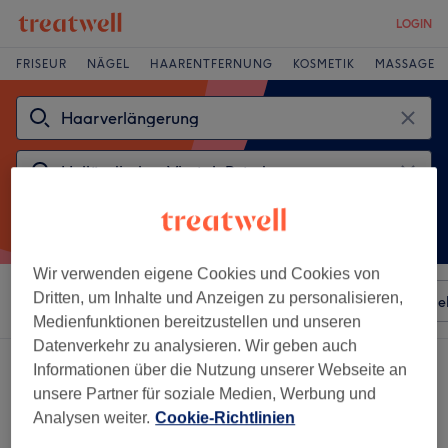
LOGIN
FRISEUR
NÄGEL
HAARENTFERNUNG
KOSMETIK
MASSAGE
Wir verwenden eigene Cookies und Cookies von
Dritten, um Inhalte und Anzeigen zu personalisieren,
Sortieren nach
Besonderheiten
Salons
Expressange
Medienfunktionen bereitzustellen und unseren
Datenverkehr zu analysieren. Wir geben auch
Ein Salon, der anbietet:
Informationen über die Nutzung unserer Webseite an
haarverlängerung in Holländisches Viertel, Potsdam
unsere Partner für soziale Medien, Werbung und
Analysen weiter.
Cookie-Richtlinien