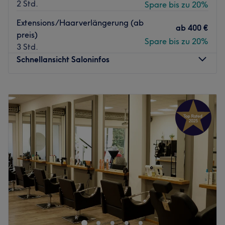
2 Std.
Spare bis zu 20%
Das Team:
Extensions/Haarverlängerung (ab
ab
400 €
Das Team bei Happy Hair Harburg ist mit Leidenschaft
preis)
und Hingabe dabei, um Dir den perfekten Service zu
Spare bis zu 20%
3 Std.
bieten. Sie lieben es, mit Balayage, Färbungen und
Schnellansicht Saloninfos
neuen Techniken zu experimentieren, um sicherzustellen,
dass sie immer auf dem neuesten Stand der Trends sind.
Montag
09:00
–
20:00
Was uns an dem Salon gefällt:
Dienstag
09:00
–
20:00
Atmosphäre: Stilvoll, entspannend, zum Wohlfühlen.
Mittwoch
09:00
–
20:00
Expertise: Farbveränderungen, Blondierungen,
Donnerstag
09:00
–
20:00
Strähnchen, Haarverlängerungen und -verdichtungen,
Freitag
09:00
–
20:00
Haarglättung, Make-up.
Samstag
09:00
–
20:00
Produkte und Produktmarken: Olaplex, Goldwell, Maria
Sonntag
Geschlossen
Nila.
Extras: Kostenlose Getränke, kostenloses WLAN.
Das Team von Goldene Schere in Hamburg hat sich ein
Zurück zur Salonansicht
klares Ziel gesetzt: die Kunden verwöhnen und zur
individuellen Wunschfrisur zu verhelfen.
Bei Goldene Schere wird sich viel Zeit für dich und dein