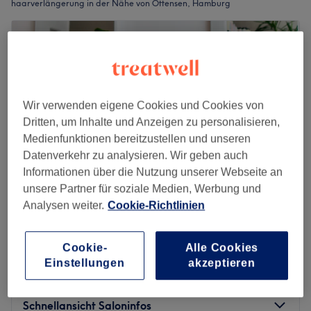
haarverlängerung in der Nähe von Ottensen, Hamburg
Wir verwenden eigene Cookies und Cookies von
Dritten, um Inhalte und Anzeigen zu personalisieren,
Medienfunktionen bereitzustellen und unseren
Datenverkehr zu analysieren. Wir geben auch
Informationen über die Nutzung unserer Webseite an
unsere Partner für soziale Medien, Werbung und
Analysen weiter.
Cookie-Richtlinien
Adelina Baldé by Impuls Studio
4,9
162 Bewertungen
Cookie-
Alle Cookies
Ottensen, Hamburg
Auf Karte anzeigen
Einstellungen
akzeptieren
Personalisierte Wig (Preis nach Beratung)
15 €
15 Min.
Schnellansicht Saloninfos