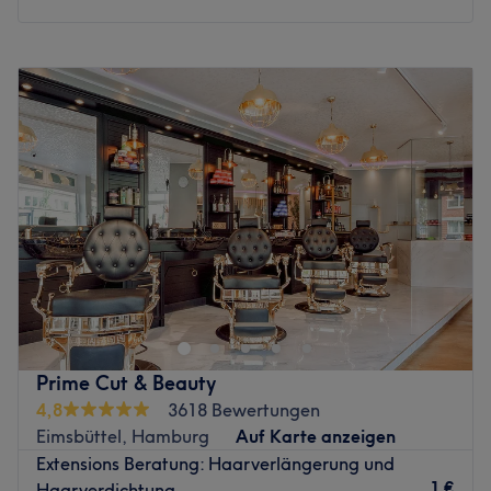
Montag
10:00
–
18:00
Dienstag
10:00
–
18:00
Mittwoch
10:00
–
18:00
Donnerstag
10:00
–
18:00
Freitag
10:00
–
18:00
Samstag
Geschlossen
Sonntag
Geschlossen
Suchen Sie nach einer Haarveränderung, Verbesserung
oder einer Transformation Ihres Looks? Möchten Sie
verschiedene Frisuren, Haarfarben und Stylings
erkunden, ohne Ihr eigenes Haar zu verändern oder zu
belasten? Leiden Sie unter Alopecia (Permanent
Prime Cut & Beauty
Haarausfall) und suchen nach einer Alternative? Mit
4,8
3618 Bewertungen
meiner Expertise und einfühlsamen Beratung stehe ich
Eimsbüttel, Hamburg
Auf Karte anzeigen
Ihnen zur Verfügung. Vereinbaren Sie jetzt Ihren Termin,
Extensions Beratung: Haarverlängerung und
ich freue mich auf Ihren Besuch.
1 €
Haarverdichtung