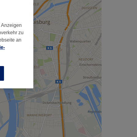
d Anzeigen
nverkehr zu
ebseite an
e-
n