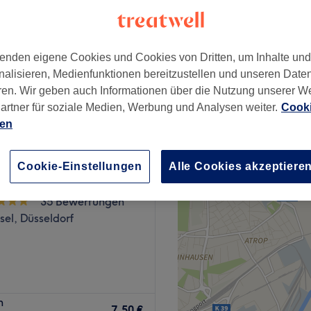
Düsseldorf
enden eigene Cookies und Cookies von Dritten, um Inhalte un
nalisieren, Medienfunktionen bereitzustellen und unseren Date
45 €
ren. Wir geben auch Informationen über die Nutzung unserer W
artner für soziale Medien, Werbung und Analysen weiter.
Cooki
ien
Cookie-Einstellungen
Alle Cookies akzeptiere
y by Jule Oberkassel
35 Bewertungen
el, Düsseldorf
ndest du alles, was das
h
bst – deinen passenden
7,50 €