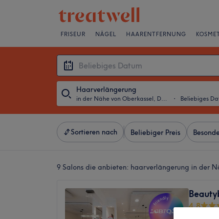
FRISEUR
NÄGEL
HAARENTFERNUNG
KOSMET
Haarverlängerung
in der Nähe von Oberkassel, Düsseldorf
・
Beliebiges D
Sortieren nach
Beliebiger Preis
Besonde
9 Salons die anbieten:
haarverlängerung in der N
Beauty
4,8
2157 Be