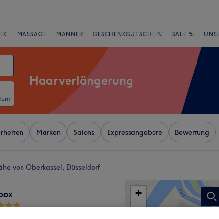
IK
MASSAGE
MÄNNER
GESCHENKGUTSCHEIN
SALE %
UNS
Haarverlängerung
atum
rheiten
Marken
Salons
Expressangebote
Bewertung
ähe von Oberkassel, Düsseldorf
+
box
−
wertungen