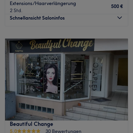
Extensions/Haarverlängerung
500 €
2 Std.
Schnellansicht Saloninfos
Montag
09:00
–
20:00
Dienstag
09:00
–
20:00
Mittwoch
09:00
–
20:00
Donnerstag
09:00
–
20:00
Freitag
09:00
–
20:00
Samstag
09:00
–
20:00
Sonntag
Geschlossen
Willkommen bei Alfa Friseur Damen & Herren in
Hamburg. In diesem Friseursalon erwarten dich
erstklassige Behandlungen mit hochwertigen Produkten
rund um die Haarpflege. Überzeuge dich selbst und
buche deinen Termin direkt und unkompliziert über die
Beautiful Change
Treatwell-App mit sofortiger Buchungsbestätigung.
5,0
30 Bewertungen