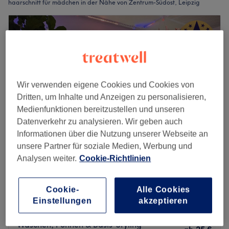
haarschnitt für mädchen in der Nähe von Zentrum-Südost, Leipzig
Wir verwenden eigene Cookies und Cookies von
Dritten, um Inhalte und Anzeigen zu personalisieren,
Medienfunktionen bereitzustellen und unseren
Datenverkehr zu analysieren. Wir geben auch
Informationen über die Nutzung unserer Webseite an
unsere Partner für soziale Medien, Werbung und
Analysen weiter.
Cookie-Richtlinien
WELLNESSfee Leipzig | Kosmetik . Beauty .
Head Spa . Friseur
4,9
1854 Bewertungen
Cookie-
Alle Cookies
Leipzig
Auf Karte anzeigen
Einstellungen
akzeptieren
Kinderhaarschnitt - Schneiden ggf.:
Waschen, Föhnen & Basis-Styling –