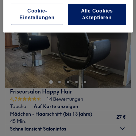
Cookie-
Alle Cookies
Einstellungen
akzeptieren
Friseursalon Happy Hair
4,7
14 Bewertungen
Taucha
Auf Karte anzeigen
Mädchen - Haarschnitt (bis 13 Jahre)
27 €
45 Min.
Schnellansicht Saloninfos