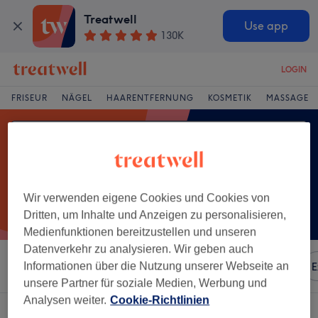
Treatwell
Use app
130K
LOGIN
FRISEUR
NÄGEL
HAARENTFERNUNG
KOSMETIK
MASSAGE
Wir verwenden eigene Cookies und Cookies von
Dritten, um Inhalte und Anzeigen zu personalisieren,
Medienfunktionen bereitzustellen und unseren
Datenverkehr zu analysieren. Wir geben auch
Sortieren nach
Informationen über die Nutzung unserer Webseite an
Besonderheiten
Marken
Salons
E
unsere Partner für soziale Medien, Werbung und
Analysen weiter.
Cookie-Richtlinien
Ein Salon, der anbietet:
haarschnitt für mädchen in Taucha