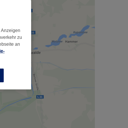
,
d Anzeigen
nverkehr zu
ebseite an
e-
n