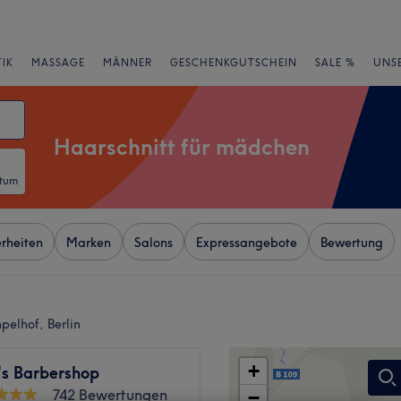
IK
MASSAGE
MÄNNER
GESCHENKGUTSCHEIN
SALE %
UNS
Haarschnitt für mädchen
atum
rheiten
Marken
Salons
Expressangebote
Bewertung
pelhof, Berlin
+
's Barbershop
742 Bewertungen
−