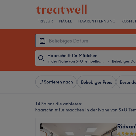
FRISEUR
NÄGEL
HAARENTFERNUNG
KOSMET
Haarschnitt für Mädchen
in der Nähe von S+U Tempelhof, Berlin
・
Beliebiges D
Sortieren nach
Beliebiger Preis
Besonde
14 Salons die anbieten:
haarschnitt für mädchen in der Nähe von S+U Tem
Ridvan
4,9