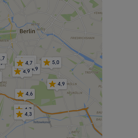
,7
4,7
5,0
4,7
,9
4,9
4,9
4,9
4,6
4,7
4,3