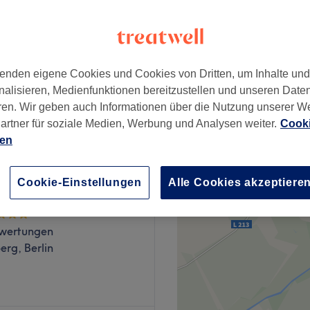
rg, Berlin
enden eigene Cookies und Cookies von Dritten, um Inhalte un
nalisieren, Medienfunktionen bereitzustellen und unseren Date
19,90 €
ren. Wir geben auch Informationen über die Nutzung unserer W
artner für soziale Medien, Werbung und Analysen weiter.
Cooki
ien
Cookie-Einstellungen
Alle Cookies akzeptiere
h Deluxe
wertungen
rg, Berlin
eines Verwöhnprogramm? Dann