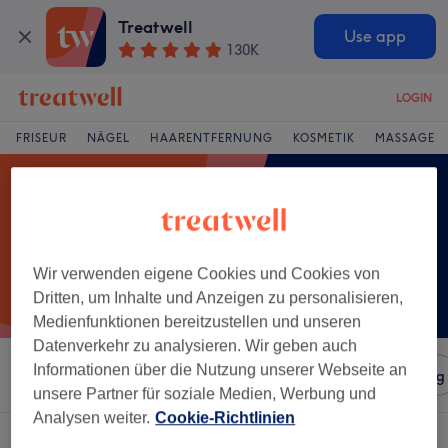
Treatwell
Use app
130K
LOGIN
FRISEUR
NÄGEL
HAARENTFERNUNG
KOSMETIK
MASSAGE
Wir verwenden eigene Cookies und Cookies von
Dritten, um Inhalte und Anzeigen zu personalisieren,
Medienfunktionen bereitzustellen und unseren
Datenverkehr zu analysieren. Wir geben auch
Informationen über die Nutzung unserer Webseite an
Sortieren nach
Salons
Expressangebote
Bewertung
unsere Partner für soziale Medien, Werbung und
Analysen weiter.
Cookie-Richtlinien