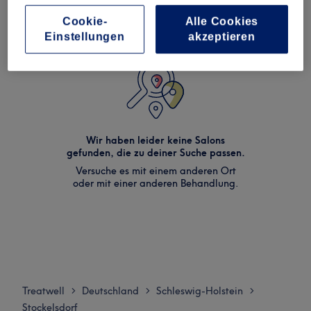
Cookie-
Alle Cookies
Einstellungen
akzeptieren
Wir haben leider keine Salons
gefunden, die zu deiner Suche passen.
Versuche es mit einem anderen Ort
oder mit einer anderen Behandlung.
Treatwell
Deutschland
Schleswig-Holstein
>
>
>
Stockelsdorf