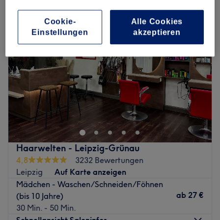
Cookie-
Alle Cookies
Einstellungen
akzeptieren
Haarwelten - Leipzig-Grünau
4,8
3232 Bewertungen
Leipzig
Auf Karte anzeigen
Mädchen - Waschen/Schneiden/Föhnen
ab
27 €
(bis 10 Jahre)
30 Min. - 50 Min.
Schnellansicht Saloninfos