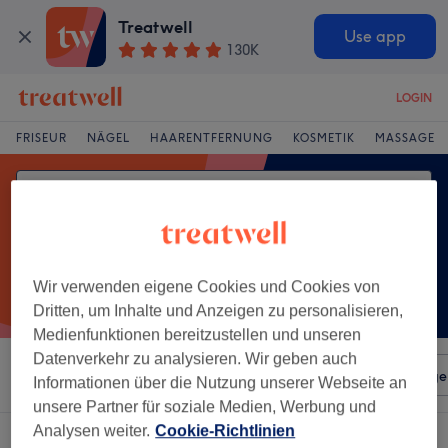
Treatwell
Use app
130K
LOGIN
FRISEUR
NÄGEL
HAARENTFERNUNG
KOSMETIK
MASSAGE
Wir verwenden eigene Cookies und Cookies von
Dritten, um Inhalte und Anzeigen zu personalisieren,
Medienfunktionen bereitzustellen und unseren
Datenverkehr zu analysieren. Wir geben auch
Sortieren nach
Beliebiger Preis
Salons
Expressange
Informationen über die Nutzung unserer Webseite an
unsere Partner für soziale Medien, Werbung und
Analysen weiter.
Cookie-Richtlinien
Ein Salon, der anbietet:
haarschnitt für mädchen in Schönau, Leipzig