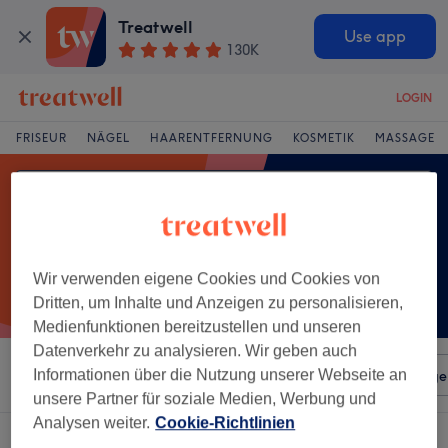
Treatwell
Use app
130K
LOGIN
FRISEUR
NÄGEL
HAARENTFERNUNG
KOSMETIK
MASSAGE
Wir verwenden eigene Cookies und Cookies von
Dritten, um Inhalte und Anzeigen zu personalisieren,
Medienfunktionen bereitzustellen und unseren
Datenverkehr zu analysieren. Wir geben auch
Sortieren nach
Informationen über die Nutzung unserer Webseite an
Beliebiger Preis
Salons
Expressange
unsere Partner für soziale Medien, Werbung und
Analysen weiter.
Cookie-Richtlinien
Ein Salon, der anbietet:
haarschnitt für mädchen in Saarbrücken