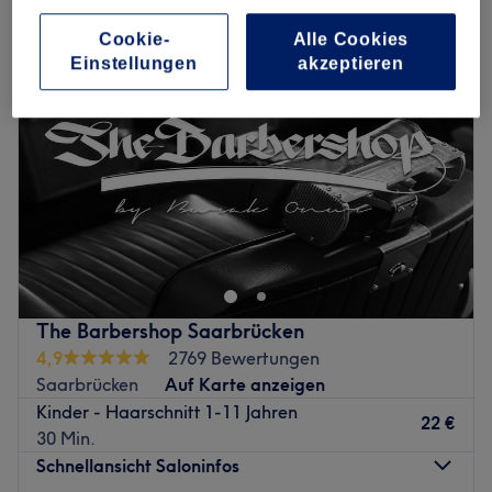
Cookie-
Alle Cookies
Einstellungen
akzeptieren
The Barbershop Saarbrücken
4,9
2769 Bewertungen
Saarbrücken
Auf Karte anzeigen
Kinder - Haarschnitt 1-11 Jahren
22 €
30 Min.
Schnellansicht Saloninfos