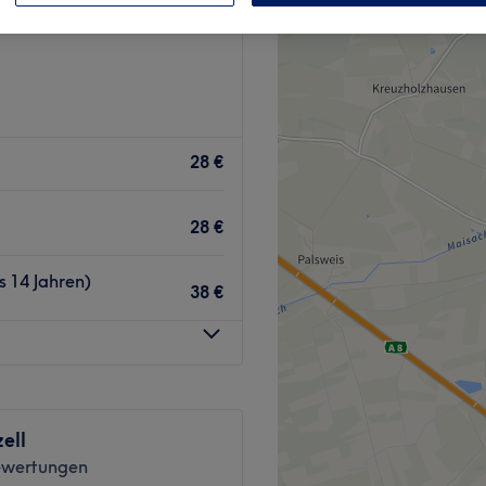
, München und Umland
28 €
28 €
s 14 Jahren)
38 €
ell
ewertungen