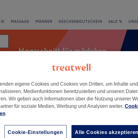
IK
MASSAGE
MÄNNER
GESCHENKGUTSCHEIN
SALE %
UNS
Haarschnitt für mädchen
atum
rheiten
Salons
Expressangebote
Bewertung
enden eigene Cookies und Cookies von Dritten, um Inhalte un
nalisieren, Medienfunktionen bereitzustellen und unseren Date
ren. Wir geben auch Informationen über die Nutzung unserer W
artner für soziale Medien, Werbung und Analysen weiter.
Cooki
g, München und Umland
ien
+
Crew
Cookie-Einstellungen
Alle Cookies akzeptiere
987 Bewertungen
−