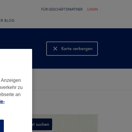
FÜR GESCHÄFTSPARTNER
LOGIN
ER BLOG
Karte verbergen
Karte anzeigen
d Anzeigen
nverkehr zu
ebseite an
e-
In diesem Gebiet suchen
n