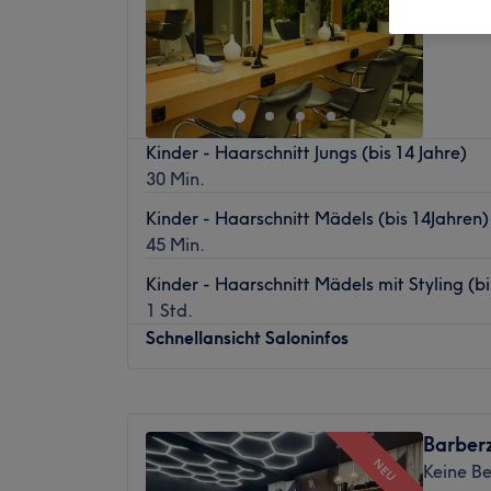
Olching
Kinder - Haarschnitt Jungs (bis 14 Jahre)
30 Min.
Kinder - Haarschnitt Mädels (bis 14Jahren)
45 Min.
Kinder - Haarschnitt Mädels mit Styling (bi
1 Std.
Schnellansicht Saloninfos
Montag
09:00
–
13:00
Dienstag
09:00
–
18:00
Barberz
Mittwoch
09:00
–
18:00
NEU
Keine B
Donnerstag
09:00
–
19:00