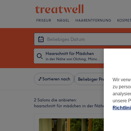
FRISEUR
NÄGEL
HAARENTFERNUNG
KOSMET
Haarschnitt für Mädchen
in der Nähe von Olching, München und Umland
・
Beliebiges D
Sortieren nach
Beliebiger Preis
Besonde
Wir verw
zu perso
analysie
2 Salons die anbieten:
unsere P
haarschnitt für mädchen in der Nähe von Olchin
Richtlin
X-Cut 
4,9