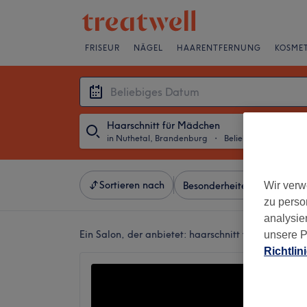
FRISEUR
NÄGEL
HAARENTFERNUNG
KOSMET
Haarschnitt für Mädchen
in Nuthetal, Brandenburg
・
Beliebiges Datum
Sortieren nach
Wir verw
Besonderheiten
Salons
zu perso
analysie
Ein Salon, der anbietet:
haarschnitt für mädchen 
unsere P
Richtlin
Der Ha
4,8
2990 Be