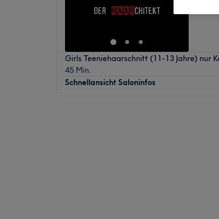
Nutheta
Girls Teeniehaarschnitt (11-13 Jahre) nur 
45 Min.
Schnellansicht Saloninfos
Montag
Geschlossen
Dienstag
09:00
–
19:00
Mittwoch
09:00
–
19:00
Donnerstag
09:00
–
19:00
Freitag
09:00
–
19:00
Samstag
Geschlossen
Sonntag
Geschlossen
Mitten im Herzen von Rehbrücke unweit vo
sich der Friseursalon Der Haarchitekt.