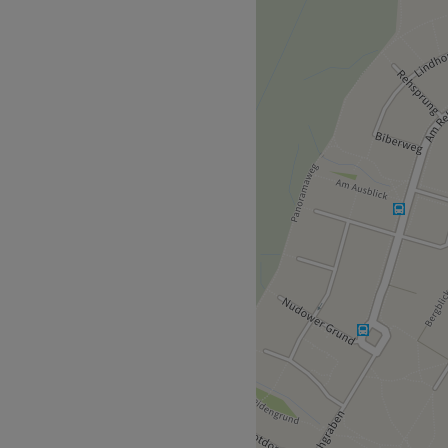
tion von Der Haarchitekt
Interieur hell und stylisch,
Entspannen können, während
ren Philosophie verschrieben
 Impulsen aus der Fashion-
ativität und viel
 Der Haarchitekt Haare
die Mitarbeiter von Der
legeprodukte von Paul
hne Termin einen
lle Wartezeiten entstehen,
Haarchitekt vorgesorgt - in
schauen oder Wii spielen.
eraten Spielzimmer gesorgt.