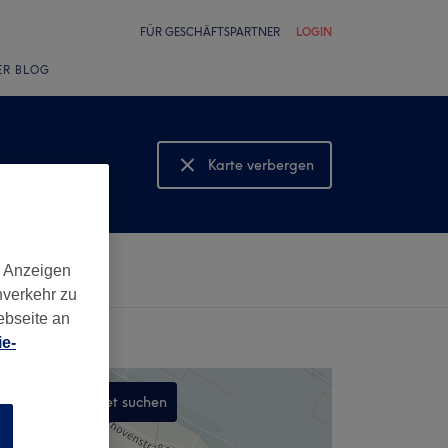
FÜR GESCHÄFTSPARTNER
LOGIN
ER BLOG
Karte verbergen
Karte anzeigen
d Anzeigen
nverkehr zu
ebseite an
e-
In diesem Gebiet suchen
n
,