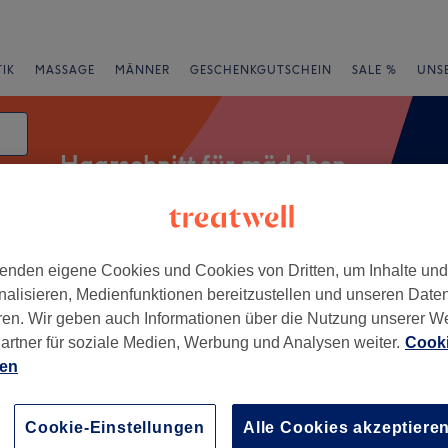
IK
MASSAGE
MÄNNER
GESCHENKGUTSCHEIN
SALE %
UNS
Haarschnitt für mädchen
enden eigene Cookies und Cookies von Dritten, um Inhalte un
Expressangebote
Bewertung
nalisieren, Medienfunktionen bereitzustellen und unseren Date
ren. Wir geben auch Informationen über die Nutzung unserer W
in Nuthetal, Brandenburg
artner für soziale Medien, Werbung und Analysen weiter.
Cooki
ien
+
architekt
−
Cookie-Einstellungen
Alle Cookies akzeptiere
wertungen