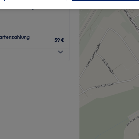
l, Brandenburg
Kartenzahlung
59 €
n Potsdam entfernt befindet