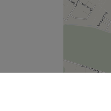
en, dann schauen Sie bei
e mit Fernseher und Wii,
Terminbeginn abgesagt
 werden im Nachhinein in
Zurück zur Salonansicht