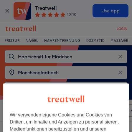
Treatwell
Use app
130K
LOGIN
FRISEUR
NÄGEL
HAARENTFERNUNG
KOSMETIK
MASSAGE
Sortieren nach
Beliebiger Preis
Besonderheiten
Sal
Wir verwenden eigene Cookies und Cookies von
Dritten, um Inhalte und Anzeigen zu personalisieren,
2 Salons die anbieten:
haarschnitt für mädchen in Mönchengladbach
Medienfunktionen bereitzustellen und unseren