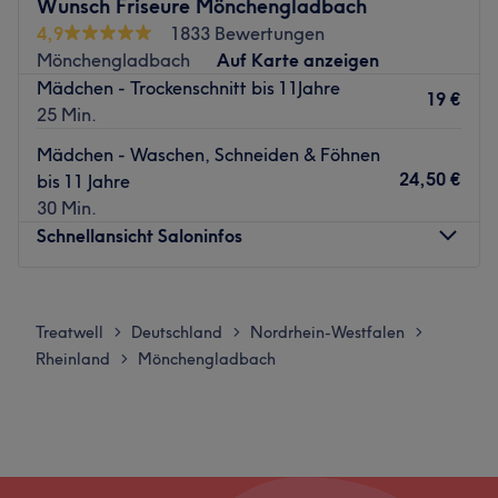
Wunsch Friseure Mönchengladbach
auf Treatwell.de oder der App!
4,9
1833 Bewertungen
Nächste öffentliche Verkehrsmittel:
Mönchengladbach
Auf Karte anzeigen
Mädchen - Trockenschnitt bis 11Jahre
Nur etwa fünf Gehminuten entfernt, befindet sich die
19 €
25 Min.
Bushaltestelle Mönchengladbach Nicodemstraße.
Mädchen - Waschen, Schneiden & Föhnen
Das Team:
24,50 €
bis 11 Jahre
Mit exklusiven Behandlungen für dein Haar bekommst du
30 Min.
bei Haarstudio Sogat ein hochwertiges Pflegeprogramm
Schnellansicht Saloninfos
angeboten. Das sympathische Team bietet dir
wunderschöne Haarschnitte, aufwendige Colorationen
Montag
Geschlossen
und tolle Frisuren. Vor jeder Behandlung findet ein
Dienstag
08:30
–
18:00
ausführliches Beratungsgespräch statt, damit du genau
Treatwell
Deutschland
Nordrhein-Westfalen
>
>
>
Mittwoch
08:30
–
18:00
das bekommst, was du dir wünschst. Bei Haarstudio
Rheinland
Mönchengladbach
>
Donnerstag
08:30
–
18:00
Sogat stimmt wirklich einfach alles, nur du fehlst noch.
Freitag
08:30
–
18:00
Was uns an dem Salon gefällt:
Samstag
07:30
–
13:00
Atmosphäre: Einladend, modern, entspannend.
Sonntag
Geschlossen
Expertise: Friseur.
Extras: Gut zu erreichen, zentral gelegen.