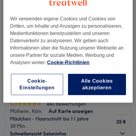
haarschnitt für mädchen in der Nähe von Buchforst, Köln
Wir verwenden eigene Cookies und Cookies von
Dritten, um Inhalte und Anzeigen zu personalisieren,
Medienfunktionen bereitzustellen und unseren
Datenverkehr zu analysieren. Wir geben auch
Informationen über die Nutzung unserer Webseite an
unsere Partner für soziale Medien, Werbung und
Analysen weiter.
Cookie-Richtlinien
Cookie-
Alle Cookies
Einstellungen
akzeptieren
Aylin Hairstyling
4,8
443 Bewertungen
Mülheim, Köln
Auf Karte anzeigen
Mädchen - Haarschnitt bis 11 Jahre
25 €
30 Min.
Schnellansicht Saloninfos