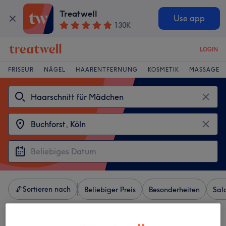
Treatwell
Use app
130K
LOGIN
FRISEUR
NÄGEL
HAARENTFERNUNG
KOSMETIK
MASSAGE
Sortieren nach
Beliebiger Preis
Besonderheiten
Sal
4 Salons die anbieten: