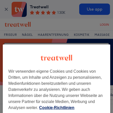
Treatwell
Use app
130K
LOGIN
FRISEUR
NÄGEL
HAARENTFERNUNG
KOSMETIK
MASSAGE
Wir verwenden eigene Cookies und Cookies von
Dritten, um Inhalte und Anzeigen zu personalisieren,
Medienfunktionen bereitzustellen und unseren
Datenverkehr zu analysieren. Wir geben auch
Sortieren nach
Beliebiger Preis
Besonderheiten
Sal
Informationen über die Nutzung unserer Webseite an
unsere Partner für soziale Medien, Werbung und
Analysen weiter.
Cookie-Richtlinien
Ein Salon, der anbietet:
haarschnitt für mädchen in Ingolstadt