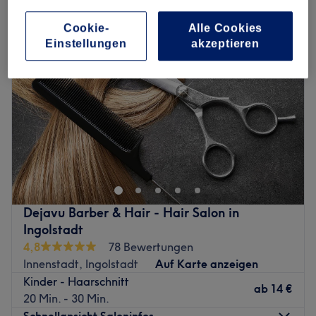
Cookie-
Alle Cookies
Einstellungen
akzeptieren
Dejavu Barber & Hair - Hair Salon in
Ingolstadt
4,8
78 Bewertungen
Innenstadt, Ingolstadt
Auf Karte anzeigen
Kinder - Haarschnitt
ab
14 €
20 Min. - 30 Min.
Schnellansicht Saloninfos