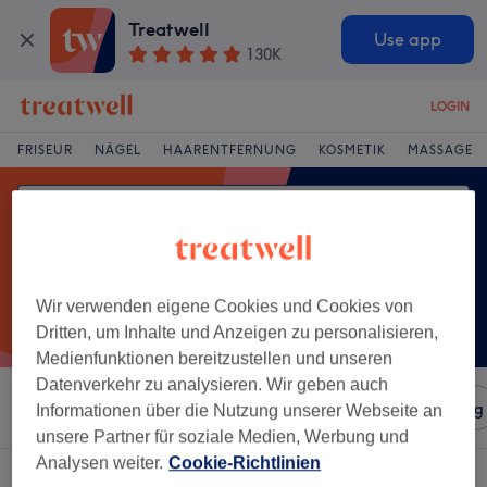
Treatwell
Use app
130K
LOGIN
FRISEUR
NÄGEL
HAARENTFERNUNG
KOSMETIK
MASSAGE
Wir verwenden eigene Cookies und Cookies von
Dritten, um Inhalte und Anzeigen zu personalisieren,
Medienfunktionen bereitzustellen und unseren
Datenverkehr zu analysieren. Wir geben auch
Sortieren nach
Salons
Expressangebote
Bewertung
Informationen über die Nutzung unserer Webseite an
unsere Partner für soziale Medien, Werbung und
Analysen weiter.
Cookie-Richtlinien
Ein Salon, der anbietet: