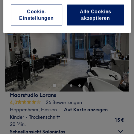
haarschnitt für mädchen in Heppenheim, Hessen
Cookie-
Alle Cookies
Einstellungen
akzeptieren
Haarstudio Lorans
4,0
26 Bewertungen
Heppenheim, Hessen
Auf Karte anzeigen
Kinder - Trockenschnitt
15 €
20 Min.
Schnellansicht Saloninfos