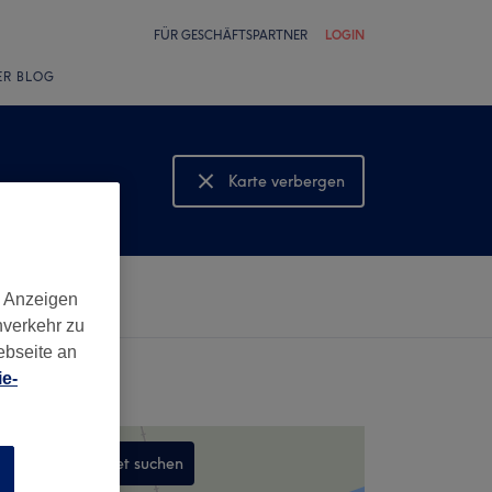
FÜR GESCHÄFTSPARTNER
LOGIN
ER BLOG
Karte verbergen
Karte anzeigen
d Anzeigen
nverkehr zu
ebseite an
e-
In diesem Gebiet suchen
n