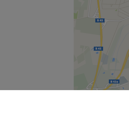
sunde Haare sind keine
arstudio Jung. Aysun, die
ngt neuen Wind in den
 die dich und deine
 Die zwei kennen alle
etzen. So wirst du dich
freuen.
Zurück zur Salonansicht