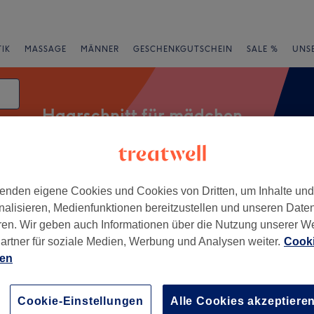
IK
MASSAGE
MÄNNER
GESCHENKGUTSCHEIN
SALE %
UNS
Haarschnitt für mädchen
atum
essangebote
Bewertung
enden eigene Cookies und Cookies von Dritten, um Inhalte un
nalisieren, Medienfunktionen bereitzustellen und unseren Date
ren. Wir geben auch Informationen über die Nutzung unserer W
artner für soziale Medien, Werbung und Analysen weiter.
Cooki
adt, Hanau
ien
+
s Haarstudio
Cookie-Einstellungen
Alle Cookies akzeptiere
507 Bewertungen
−