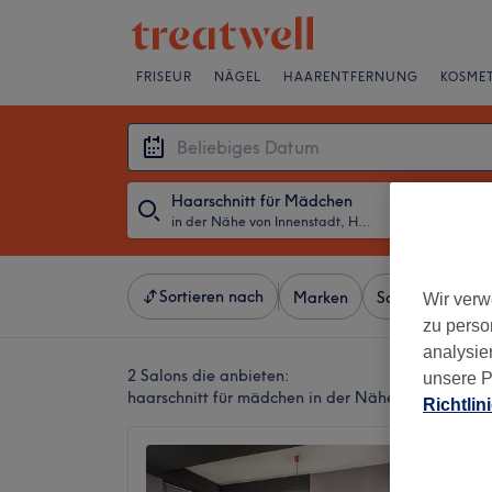
FRISEUR
NÄGEL
HAARENTFERNUNG
KOSMET
Haarschnitt für Mädchen
in der Nähe von Innenstadt, Hanau
・
Beliebiges D
Sortieren nach
Marken
Salons
Expr
Wir verw
zu perso
analysie
2 Salons die anbieten:
unsere P
haarschnitt für mädchen in der Nähe von Innenst
Richtlin
Charlie
4,8