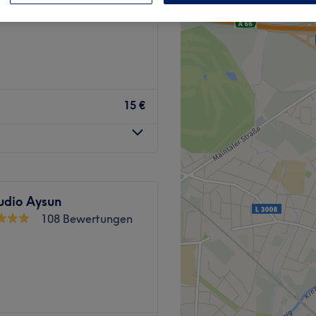
15 €
udio Aysun
108 Bewertungen
ndenstraße 3 erwarten dich