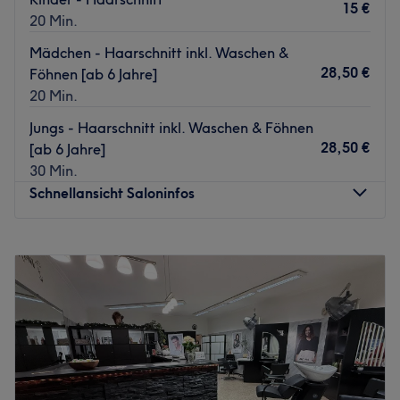
15 €
20 Min.
Mädchen - Haarschnitt inkl. Waschen &
28,50 €
Föhnen [ab 6 Jahre]
20 Min.
Jungs - Haarschnitt inkl. Waschen & Föhnen
28,50 €
[ab 6 Jahre]
30 Min.
Schnellansicht Saloninfos
Montag
09:00
–
18:00
Dienstag
09:00
–
18:00
Mittwoch
09:00
–
18:00
Donnerstag
09:00
–
18:00
Freitag
09:00
–
18:00
Samstag
09:00
–
16:00
Sonntag
Geschlossen