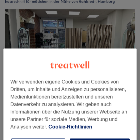
haarschnitt für mädchen in der Nähe von Rahlstedt, Hamburg
Wir verwenden eigene Cookies und Cookies von
Dritten, um Inhalte und Anzeigen zu personalisieren,
Medienfunktionen bereitzustellen und unseren
Hanse City Friseur Inh. Hossain Ghorbanian
Datenverkehr zu analysieren. Wir geben auch
4,8
1372 Bewertungen
Informationen über die Nutzung unserer Webseite an
Volksdorf, Hamburg
Auf Karte anzeigen
unsere Partner für soziale Medien, Werbung und
Mädchen bis 12 Jahre - Waschen, Schneiden
Analysen weiter.
Cookie-Richtlinien
ab
30 €
& Föhnen
30 Min.