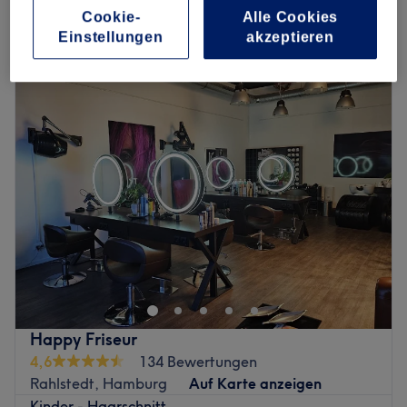
Schnellansicht Saloninfos
Cookie-
Alle Cookies
Einstellungen
akzeptieren
Montag
09:00
–
18:00
Dienstag
09:00
–
18:00
Mittwoch
09:00
–
18:00
Donnerstag
08:00
–
18:00
Freitag
08:00
–
18:00
Samstag
09:00
–
15:00
Sonntag
Geschlossen
Zurück zur Salonansicht
Happy Friseur
4,6
134 Bewertungen
Rahlstedt, Hamburg
Auf Karte anzeigen
Kinder - Haarschnitt