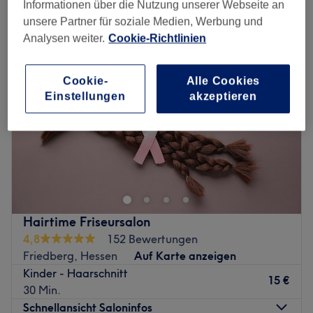
haarschnitt für mädchen in der Nähe von Friedberg, Hessen
Informationen über die Nutzung unserer Webseite an
unsere Partner für soziale Medien, Werbung und
Analysen weiter.
Cookie-Richtlinien
Cookie-
Alle Cookies
Einstellungen
akzeptieren
Hairtime Friseursalon
4,8
152 Bewertungen
Friedberg, Hessen
Auf Karte anzeigen
Kinder - Haarschnitt
15 €
30 Min.
Schnellansicht Saloninfos