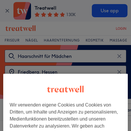
Treatwell
Use app
130K
LOGIN
FRISEUR
NÄGEL
HAARENTFERNUNG
KOSMETIK
MASSAGE
Wir verwenden eigene Cookies und Cookies von
Sortieren nach
Beliebiger Preis
Besonderheiten
Mar
Dritten, um Inhalte und Anzeigen zu personalisieren,
Medienfunktionen bereitzustellen und unseren
Datenverkehr zu analysieren. Wir geben auch
2 Salons die anbieten: