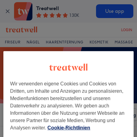
Treatwell
Use app
130K
LOGIN
FRISEUR
NÄGEL
HAARENTFERNUNG
KOSMETIK
MASSAGE
Wir verwenden eigene Cookies und Cookies von
Dritten, um Inhalte und Anzeigen zu personalisieren,
Medienfunktionen bereitzustellen und unseren
Datenverkehr zu analysieren. Wir geben auch
Informationen über die Nutzung unserer Webseite an
Sortieren nach
Salons
Expressangebote
Bewertung
unsere Partner für soziale Medien, Werbung und
Analysen weiter.
Cookie-Richtlinien