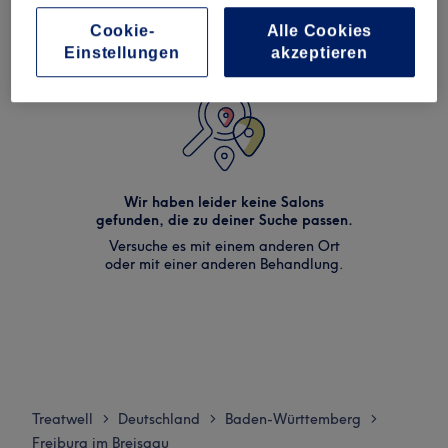
Cookie-
Alle Cookies
Einstellungen
akzeptieren
Wir haben leider keine Salons
gefunden, die zu deiner Suche passen.
Versuche es mit einem anderen Ort
oder mit einer anderen Behandlung.
Treatwell
Deutschland
Baden-Württemberg
>
>
>
Freiburg im Breisgau