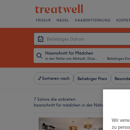
FRISEUR
NÄGEL
HAARENTFERNUNG
KOSMET
Haarschnitt für Mädchen
in der Nähe von Altstadt, Düsseldorf
・
Beliebiges D
Sortieren nach
Beliebiger Preis
Besonde
7 Salons die anbieten:
haarschnitt für mädchen in der Nähe von Altstadt,
ANNA L
Wir verw
zu perso
4,9