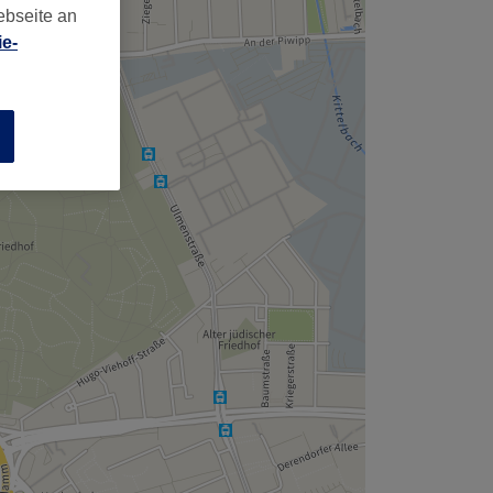
,
ebseite an
e-
n