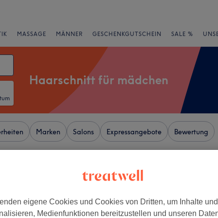
IK
MASSAGE
MÄNNER
GESCHENKGUTSCHEIN
SALE %
UNS
Haarschnitt für mädchen
atum
rheiten
Marken
Salons
Expressangebote
Bewertung
 Düsseldorf
+
a Linea Haarkultur
enden eigene Cookies und Cookies von Dritten, um Inhalte un
nalisieren, Medienfunktionen bereitzustellen und unseren Date
444 Bewertungen
−