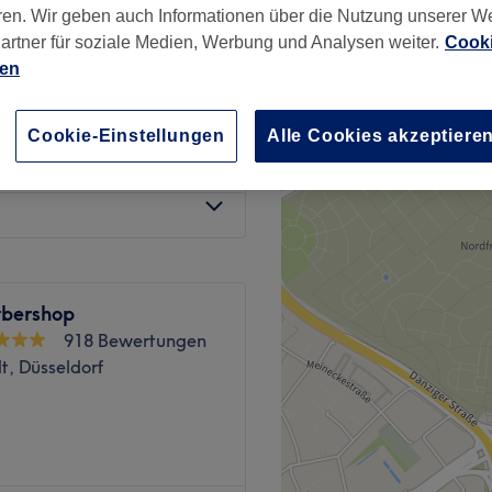
ren. Wir geben auch Informationen über die Nutzung unserer W
rt, Düsseldorf
artner für soziale Medien, Werbung und Analysen weiter.
Cooki
ien
Cookie-Einstellungen
Alle Cookies akzeptiere
ab
20 €
rbershop
918 Bewertungen
t, Düsseldorf
Farben? Komm im Salon