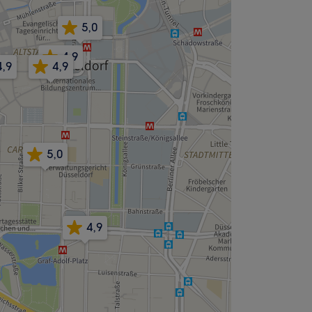
5,0
4,9
4,9
4,9
5,0
4,9