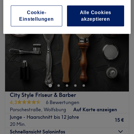
haarschnitt für jungen in Porschestraße, Wolfsburg
Cookie-
Alle Cookies
Einstellungen
akzeptieren
City Style Friseur & Barber
4,3
6 Bewertungen
Porschestraße, Wolfsburg
Auf Karte anzeigen
Junge - Haarschnitt bis 12 Jahre
15 €
20 Min.
Schnellansicht Saloninfos