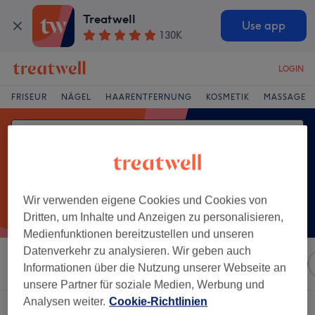
Treatwell
Use app
130K
LOGIN
FRISEUR
NÄGEL
HAARENTFERNUNG
KOSMETIK
MASSAGE
Wir verwenden eigene Cookies und Cookies von
Dritten, um Inhalte und Anzeigen zu personalisieren,
Medienfunktionen bereitzustellen und unseren
Datenverkehr zu analysieren. Wir geben auch
Sortieren nach
Marken
Salons
Expressangebote
Informationen über die Nutzung unserer Webseite an
unsere Partner für soziale Medien, Werbung und
Analysen weiter.
Cookie-Richtlinien
Ein Salon, der anbietet: