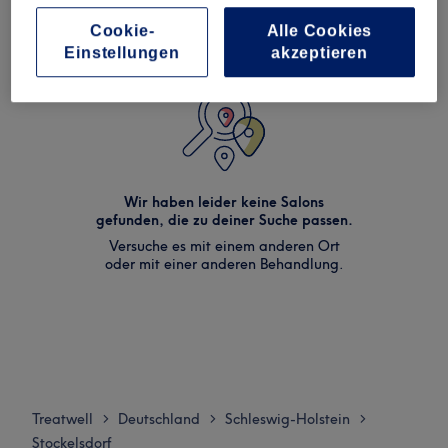
Cookie-
Alle Cookies
Einstellungen
akzeptieren
Wir haben leider keine Salons
gefunden, die zu deiner Suche passen.
Versuche es mit einem anderen Ort
oder mit einer anderen Behandlung.
Treatwell
Deutschland
Schleswig-Holstein
>
>
>
Stockelsdorf