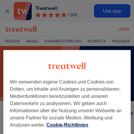
Treatwell
Use app
130K
LOGIN
FRISEUR
NÄGEL
HAARENTFERNUNG
KOSMETIK
MASSAGE
Wir verwenden eigene Cookies und Cookies von
Dritten, um Inhalte und Anzeigen zu personalisieren,
Medienfunktionen bereitzustellen und unseren
Datenverkehr zu analysieren. Wir geben auch
Informationen über die Nutzung unserer Webseite an
Sortieren nach
Salons
Expressangebote
Bewertung
unsere Partner für soziale Medien, Werbung und
Analysen weiter.
Cookie-Richtlinien