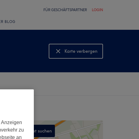
FÜR GESCHÄFTSPARTNER
LOGIN
ER BLOG
Karte verbergen
Karte anzeigen
d Anzeigen
nverkehr zu
In diesem Gebiet suchen
ebseite an