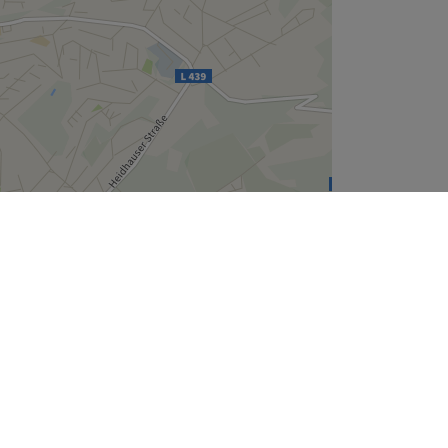
Leaflet
| ©
OpenStreetMap
contributors