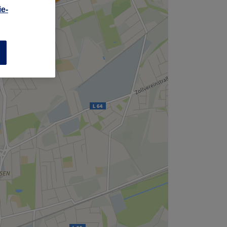
,
e-
n