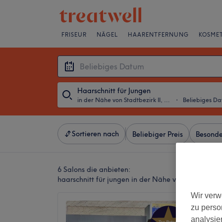
FRISEUR
NÄGEL
HAARENTFERNUNG
KOSMET
Haarschnitt für Jungen
in der Nähe von Stadtbezirk II, Essen
・
Beliebiges D
Sortieren nach
Beliebiger Preis
Besonde
6 Salons die anbieten:
haarschnitt für jungen in der Nähe von Stadtbezirk
Wir verw
Siam B
zu perso
und We
analysie