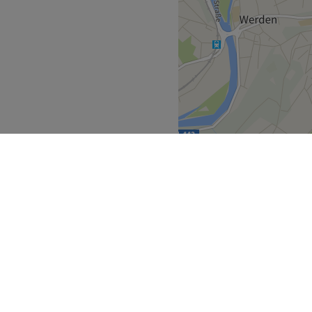
ndet sich nur eine
Beste aus deinen Haaren
nem breiten Lächeln im
tsch, Englisch sowie Türkisch
arpflege, Styling
e Produkte
Getränke, kostenloses W-
arrierefrei
Zurück zur Salonansicht
stfalen
Rheinland
>
>