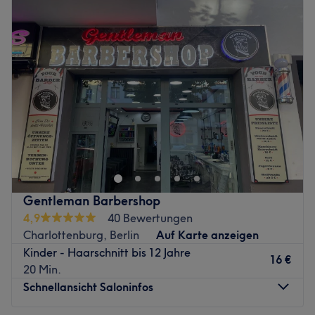
Dienstag
09:00
–
20:00
Rein fachlich sind den Wünschen im Meisterbetrieb
Mittwoch
09:00
–
20:00
Friseur der Zunft fast keine Grenzen gesetzt. Egal welcher
Donnerstag
09:00
–
20:00
Schnitt und Farbwunsch das Team gibt sich große Mühe
Freitag
09:00
–
20:00
alle haarigen Herausforderungen typgerecht und präzise
Samstag
09:00
–
18:00
umzusetzen. Und das alles bietet der Salon zusätzlich:
Sonntag
Geschlossen
Hochwertige Pflegeprodukte und Anwendungen der
Firma L'Oreal, getrennte Behandlungsbereiche für
Männer aufgepasst! Im Salon Alahdin Classic Barber
Damen und Herren, Parkplätze und eine sehr gute
Shop in Berlin, Charlottenburg erwartet dich ein
Anbindung an Bus, U- und S-Bahn.
professionelles Team in stilvollem Ambiente. Du brauchst
Zurück zur Salonansicht
einen entspannten Männertag? Dann bist du hier genau
richtig. Wer sich jetzt einen Termin bei diesem
Gentleman Barbershop
wunderbaren Barbershop sichern möchte, bucht am
4,9
40 Bewertungen
besten unkompliziert und schnell online mit Treatwell!
Charlottenburg, Berlin
Auf Karte anzeigen
Kinder - Haarschnitt bis 12 Jahre
In dem hellen und stylischen Salon wirst in einer
16 €
20 Min.
absoluten Wohlfühl-Atmosphäre begrüßt. Mit viel
Schnellansicht Saloninfos
Erfahrung, Detailverliebtheit und handwerklichem Können
werden hier deine Wünsche in die Realität umgesetzt. Ob