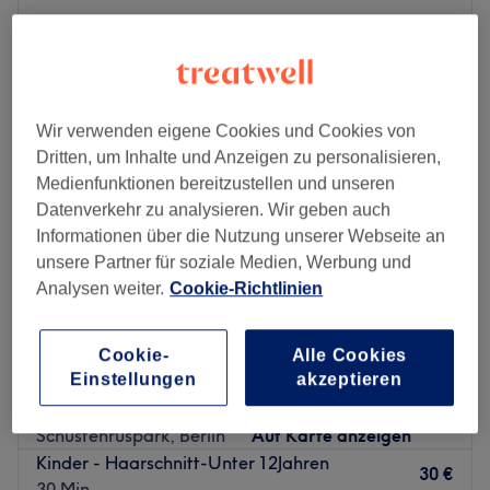
Montag
10:00
–
18:00
Dienstag
10:00
–
18:00
Mittwoch
10:00
–
18:00
Donnerstag
10:00
–
18:00
Wir verwenden eigene Cookies und Cookies von
Freitag
10:00
–
18:00
Dritten, um Inhalte und Anzeigen zu personalisieren,
Samstag
10:00
–
18:00
Medienfunktionen bereitzustellen und unseren
Sonntag
Geschlossen
Datenverkehr zu analysieren. Wir geben auch
Informationen über die Nutzung unserer Webseite an
unsere Partner für soziale Medien, Werbung und
The Cut – der Haarschnitt, der dich glücklich machen
Analysen weiter.
Cookie-Richtlinien
wird. In der Kantstraße mitten im Herzen von Berlin-
Charlottenburg, in der Nähe der Fußgängerzone,
bekommst du garantiert deine Wunschhaarpracht
Cookie-
Alle Cookies
verpasst. Wenn du möchtest, kannst du dir deinen
Einstellungen
akzeptieren
Barbero Humberto
verbindlichen, persönlichen Wunschtermin völlig
4,9
577 Bewertungen
unkompliziert und schnell mit nur wenigen Klicks online
Schustehruspark, Berlin
Auf Karte anzeigen
oder per App buchen!
Kinder - Haarschnitt-Unter 12Jahren
30 €
30 Min.