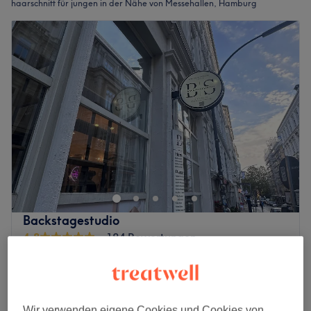
haarschnitt für jungen in der Nähe von Messehallen, Hamburg
Backstagestudio
4,8
184 Bewertungen
Innenstadt, Hamburg
Auf Karte anzeigen
Kinder - Trockenschnitt
35 €
20 Min.
Wir verwenden eigene Cookies und Cookies von