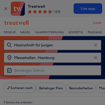
Treatwell
Use app
130K
LOGIN
FRISEUR
NÄGEL
HAARENTFERNUNG
KOSMETIK
MASSAGE
Sortieren nach
Beliebiger Preis
Besonderheiten
Mar
9 Salons die anbieten: