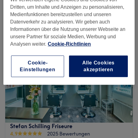
Kinder - Waschen, Schneiden & Föhnen
ab
24 €
Dritten, um Inhalte und Anzeigen zu personalisieren,
30 Min.
Medienfunktionen bereitzustellen und unseren
Schnellansicht Saloninfos
Datenverkehr zu analysieren. Wir geben auch
Informationen über die Nutzung unserer Webseite an
Montag
10:00
–
19:00
unsere Partner für soziale Medien, Werbung und
Dienstag
10:00
–
19:00
Analysen weiter.
Cookie-Richtlinien
Mittwoch
10:00
–
19:00
Donnerstag
10:00
–
19:00
Freitag
10:00
–
19:00
Cookie-
Alle Cookies
Einstellungen
akzeptieren
Samstag
10:00
–
19:00
Sonntag
Geschlossen
Lust auf einen erstklassigen Haarschnitt oder einen
anspruchsvollen Balayage-Look, der deine natürliche
Schönheit unterstreicht? Dann komm im Bacstagestudio in
Hamburg vorbei und lass dich von dem zauberhaften und
breitgefächerten Angebot rund um das Thema Schnitte,
Stefan Schilling Friseure
Colorationen und Haarpflege überzeugen.
4,9
2025 Bewertungen