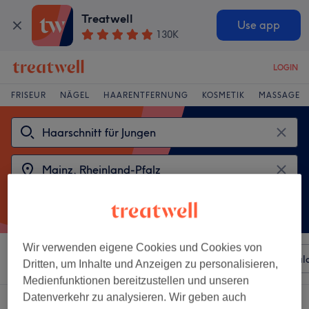
Treatwell
Use app
130K
LOGIN
FRISEUR
NÄGEL
HAARENTFERNUNG
KOSMETIK
MASSAGE
Wir verwenden eigene Cookies und Cookies von
Sortieren nach
Beliebiger Preis
Besonderheiten
Sal
Dritten, um Inhalte und Anzeigen zu personalisieren,
Medienfunktionen bereitzustellen und unseren
Datenverkehr zu analysieren. Wir geben auch
2 Salons die anbieten: