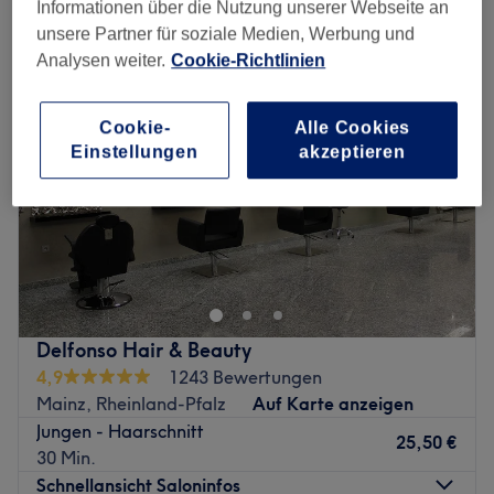
haarschnitt für jungen in Mainz, Rheinland-Pfalz
Informationen über die Nutzung unserer Webseite an
unsere Partner für soziale Medien, Werbung und
Analysen weiter.
Cookie-Richtlinien
Cookie-
Alle Cookies
Einstellungen
akzeptieren
Delfonso Hair & Beauty
4,9
1243 Bewertungen
Mainz, Rheinland-Pfalz
Auf Karte anzeigen
Jungen - Haarschnitt
25,50 €
30 Min.
Schnellansicht Saloninfos