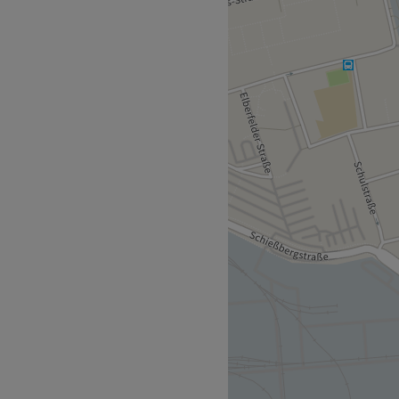
idenbachstraße 45 in
. Schnell und einfach deinen
gebucht, kann es auch schon
 du hier von einem
s sich zur Aufgabe
n den Augen abzulesen. Ihr
hen und modernen Elementen
iduellen Charme. Mit viel
ie Profis hier deine
ob beim schneiden, färben
runden, kannst du dir hier
nen oder deiner Haut bei
n natürlichen Glow
 hier nur mit hochwertigen
beitet. Durch die zentrale
n Öffis superschnell vor Ort.
chts wie hin!