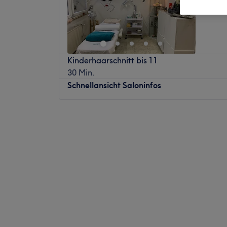
Kinderhaarschnitt bis 11
30 Min.
Schnellansicht Saloninfos
Montag
Geschlossen
Dienstag
09:00
–
18:00
Mittwoch
09:00
–
18:00
Donnerstag
09:00
–
18:00
Freitag
08:30
–
18:00
Samstag
08:00
–
14:00
Sonntag
Geschlossen
Du wünschst dir ein rundum-glücklich Pfl
bis zur Sohle, bei dem du gleichzeitig so r