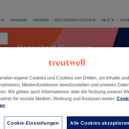
IK
MASSAGE
MÄNNER
GESCHENKGUTSCHEIN
SALE %
UNS
Haarschnitt für jungen
enden eigene Cookies und Cookies von Dritten, um Inhalte un
e
Bewertung
nalisieren, Medienfunktionen bereitzustellen und unseren Date
ren. Wir geben auch Informationen über die Nutzung unserer W
Leverkusen
artner für soziale Medien, Werbung und Analysen weiter.
Cooki
ien
+
 Others
196 Bewertungen
−
Cookie-Einstellungen
Alle Cookies akzeptiere
sen