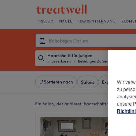
FRISEUR
NÄGEL
HAARENTFERNUNG
KOSMET
Haarschnitt für Jungen
in Leverkusen
・
Beliebiges Datum
Sortieren nach
Wir verw
Salons
Expressangebot
zu perso
analysie
Ein Salon, der anbietet:
haarschnitt für jungen in 
unsere P
Richtlin
Hairs &
4,6
Leverku