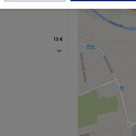
15 €
egeprogramm vom Scheitel
ichtig ausspannen kannst?