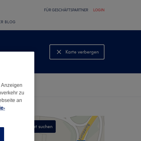
FÜR GESCHÄFTSPARTNER
LOGIN
ER BLOG
Karte verbergen
Karte anzeigen
d Anzeigen
nverkehr zu
ebseite an
e-
In diesem Gebiet suchen
n
,