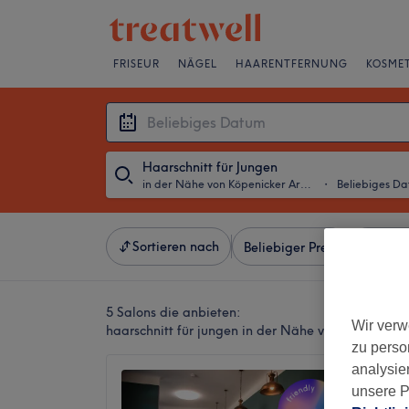
FRISEUR
NÄGEL
HAARENTFERNUNG
KOSMET
Haarschnitt für Jungen
in der Nähe von Köpenicker Arcaden, Berlin
・
Beliebiges D
Sortieren nach
Beliebiger Preis
Besonde
5 Salons die anbieten:
Wir verw
haarschnitt für jungen in der Nähe von Köpenicker
zu perso
analysie
Haarstu
unsere P
4,8