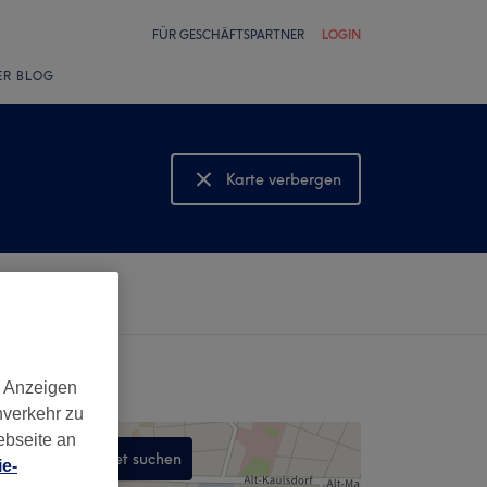
FÜR GESCHÄFTSPARTNER
LOGIN
ER BLOG
Karte verbergen
Karte anzeigen
d Anzeigen
nverkehr zu
ebseite an
In diesem Gebiet suchen
e-