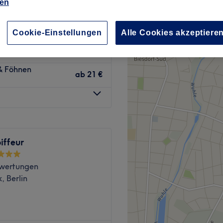
ien
wertungen
, Berlin
Cookie-Einstellungen
Alle Cookies akzeptiere
 & Föhnen
ab
21 €
iffeur
wertungen
, Berlin
in tolles Styling? Kein