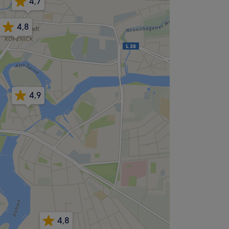
4,7
4,8
4,9
4,8