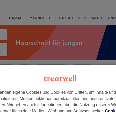
IK
MASSAGE
MÄNNER
GESCHENKGUTSCHEIN
SALE %
UNS
Haarschnitt für jungen
atum
rheiten
Salons
Expressangebote
Bewertung
enden eigene Cookies und Cookies von Dritten, um Inhalte un
 Arcaden, Berlin
nalisieren, Medienfunktionen bereitzustellen und unseren Date
ren. Wir geben auch Informationen über die Nutzung unserer W
+
dio Jessica Senk
artner für soziale Medien, Werbung und Analysen weiter.
Cooki
−