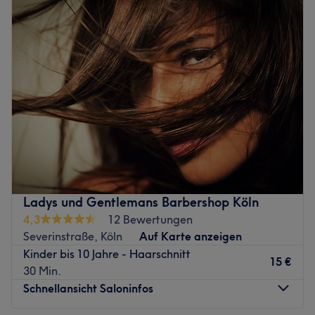
Dienstag
09:00
–
18:00
möglich ist. Bei einem heißen sowie kalten Getränk kannst
Mittwoch
09:00
–
18:00
du dich zurücklehnen und die entspannte Atmosphäre
Donnerstag
09:00
–
18:00
genießen. Die zentrale Lage ermöglicht ein einfaches
Freitag
09:00
–
18:00
Ankommen. Es kann also direkt losgehen!
Samstag
09:00
–
17:00
Zurück zur Salonansicht
Sonntag
Geschlossen
Sich wohl zu fühlen ist der Schlüssel zum inneren Strahlen!
Genau deswegen wird im Kosmetik- und Friseurstudio
Aktiv-Styling-Kosmetik, direkt in Altstadt-Süd größten
Wert darauf gelegt, neben ausgiebigen
Schönheitsbehandlungen eine absolut ungestörte und
Ladys und Gentlemans Barbershop Köln
harmonische Atmosphäre zu schaffen – und zwar
4,3
12 Bewertungen
ausschließlich für die weibliche Kundschaft. Buche dir
Severinstraße, Köln
Auf Karte anzeigen
deinen Wunschtermin doch einfach selbst – bequem und
Kinder bis 10 Jahre - Haarschnitt
online über Treatwell.
15 €
30 Min.
Schnellansicht Saloninfos
Ungezwungen und ungestört Haare schneiden,
verlängern lassen oder auch mittels IPL oder warmem