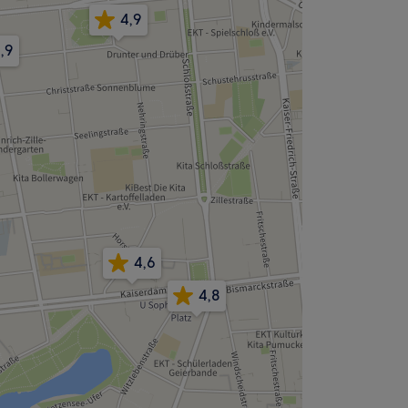
4,9
,9
4,6
4,8