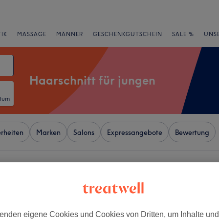
IK
MASSAGE
MÄNNER
GESCHENKGUTSCHEIN
SALE %
UNS
Haarschnitt für jungen
atum
rheiten
Marken
Salons
Expressangebote
Bewertung
ez, Berlin
+
CUT
enden eigene Cookies und Cookies von Dritten, um Inhalte un
77 Bewertungen
−