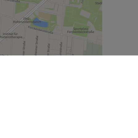
Leaflet
| ©
OpenStreetMap
contributors