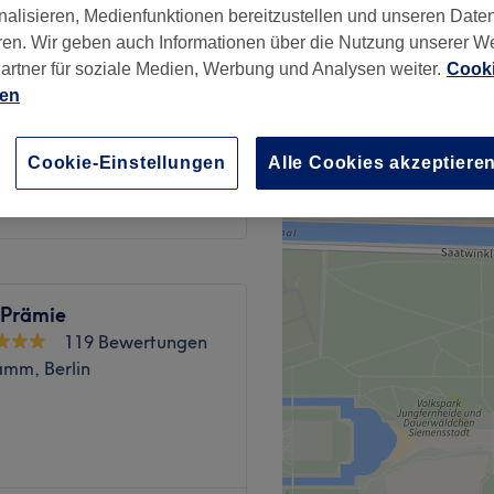
nalisieren, Medienfunktionen bereitzustellen und unseren Date
rkiez, Berlin
ren. Wir geben auch Informationen über die Nutzung unserer W
artner für soziale Medien, Werbung und Analysen weiter.
Cooki
ien
Cookie-Einstellungen
Alle Cookies akzeptiere
20 €
 Prämie
119 Bewertungen
amm, Berlin
n Premium-Ziel für