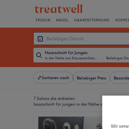
FRISEUR
NÄGEL
HAARENTFERNUNG
KOSMET
Haarschnitt für Jungen
in der Nähe von Klausenerkiez, Berlin
・
Beliebiges D
Sortieren nach
Beliebiger Preis
Besonde
7 Salons die anbieten:
haarschnitt für jungen in der Nähe von Klausenerki
IBRA 
Wir verw
4,9