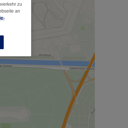
,
nverkehr zu
ebseite an
e-
n