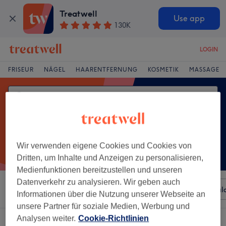
Treatwell
Use app
130K
LOGIN
FRISEUR
NÄGEL
HAARENTFERNUNG
KOSMETIK
MASSAGE
Wir verwenden eigene Cookies und Cookies von
Dritten, um Inhalte und Anzeigen zu personalisieren,
Medienfunktionen bereitzustellen und unseren
Datenverkehr zu analysieren. Wir geben auch
Sortieren nach
Beliebiger Preis
Besonderheiten
Sal
Informationen über die Nutzung unserer Webseite an
unsere Partner für soziale Medien, Werbung und
Analysen weiter.
Cookie-Richtlinien
Ein Salon, der anbietet: