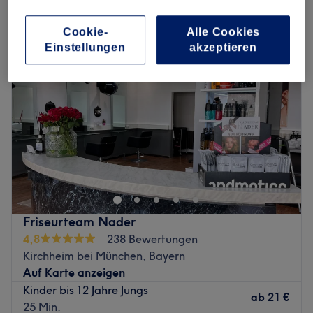
haarschnitt für jungen in Kirchheim bei München, Bayern
Cookie-
Alle Cookies
Einstellungen
akzeptieren
Friseurteam Nader
4,8
238 Bewertungen
Kirchheim bei München, Bayern
Auf Karte anzeigen
Kinder bis 12 Jahre Jungs
ab
21 €
25 Min.